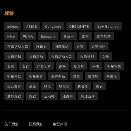
标签
adidas
ASICS
Converse
DESCENTE
New Balance
Nike
PUMA
Saucony
亚瑟士
京东
京东活动
京东活动入口
冲锋衣
国潮新品
天猫
天猫国际
天猫折扣
天猫活动
天猫活动入口
天猫福利
女包
女装
女鞋
广告大片
彪马
徒步鞋
手表
明星写真
明星同款
明星图片
潮牌新品
男装
篮球鞋
索康尼
美女图片
耐克
联名
联名款
联名鞋
腕表
越野跑鞋
跑鞋
运动鞋
迪桑特
阿迪达斯
关于我们
联系我们
免责声明