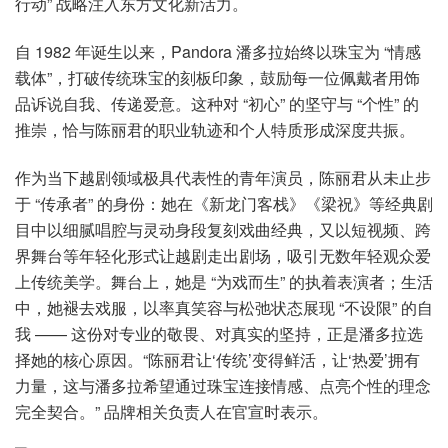
行动” 战略注入东方文化新活力。
自 1982 年诞生以来，Pandora 潘多拉始终以珠宝为 “情感
载体”，打破传统珠宝的刻板印象，鼓励每一位佩戴者用饰
品诉说自我、传递爱意。这种对 “初心” 的坚守与 “个性” 的
推崇，恰与陈丽君的职业轨迹和个人特质形成深度共振。
作为当下越剧领域极具代表性的青年演员，陈丽君从未止步
于 “传承者” 的身份：她在《新龙门客栈》《梁祝》等经典剧
目中以细腻唱腔与灵动身段复刻戏曲经典，又以短视频、跨
界舞台等年轻化形式让越剧走出剧场，吸引无数年轻观众爱
上传统美学。舞台上，她是 “为戏而生” 的执着表演者；生活
中，她褪去戏服，以率真笑容与松弛状态展现 “不设限” 的自
我 —— 这份对专业的敬畏、对真实的坚持，正是潘多拉选
择她的核心原因。“陈丽君让‘传统’变得鲜活，让‘热爱’拥有
力量，这与潘多拉希望通过珠宝连接情感、点亮个性的理念
完全契合。” 品牌相关负责人在官宣时表示。