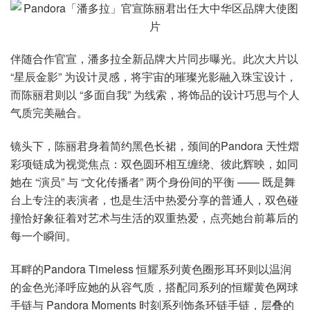
伴随合作官宣，潘多拉全新品牌大片同步曝光。此次大片以
“星辰金影” 为设计灵感，将宇宙的璀璨光影融入珠宝设计，
而陈丽君则以 “多面自我” 为线索，将饰品的设计巧思与个人
气质完美融合。
镜头下，陈丽君身着简约黑色长裙，颈间的Pandora 天性熠
彩项链成为视觉焦点：双色圆环相互缠绕、彼此辉映，如同
她在 “演员” 与 “文化传播者” 两个身份间的平衡 —— 既是舞
台上专注的表演者，也是生活中热爱分享的普通人，双色碰
撞恰好象征着对艺术与生活的双重热爱，点亮她台前幕后的
每一个瞬间。
耳畔的Pandora Timeless 恒耀系列黄色圈形耳环则以温润
的金色光泽呼应她的从容气质，搭配同系列的恒耀黄色网球
手链与 Pandora Moments 时刻系列饰条环链手链，层叠的