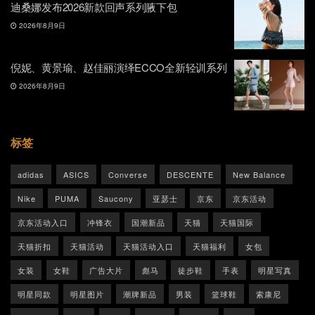
迪桑娜发布2026新款回声系列腋下包
2026年8月9日
倪妮、黄景瑜、赵佳丽演绎ECCO全新轻训系列
2026年8月9日
标签
adidas
ASICS
Converse
DESCENTE
New Balance
Nike
PUMA
Saucony
亚瑟士
京东
京东活动
京东活动入口
冲锋衣
国潮新品
天猫
天猫国际
天猫折扣
天猫活动
天猫活动入口
天猫福利
女包
女装
女鞋
广告大片
彪马
徒步鞋
手表
明星写真
明星同款
明星图片
潮牌新品
男装
篮球鞋
索康尼