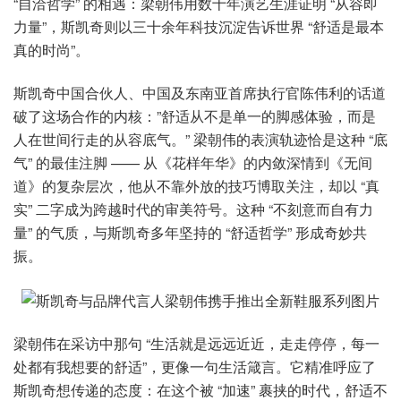
“自洽哲学” 的相遇：梁朝伟用数十年演艺生涯证明 “从容即
力量”，斯凯奇则以三十余年科技沉淀告诉世界 “舒适是最本
真的时尚”。
斯凯奇中国合伙人、中国及东南亚首席执行官陈伟利的话道
破了这场合作的内核：”舒适从不是单一的脚感体验，而是
人在世间行走的从容底气。” 梁朝伟的表演轨迹恰是这种 “底
气” 的最佳注脚 —— 从《花样年华》的内敛深情到《无间
道》的复杂层次，他从不靠外放的技巧博取关注，却以 “真
实” 二字成为跨越时代的审美符号。这种 “不刻意而自有力
量” 的气质，与斯凯奇多年坚持的 “舒适哲学” 形成奇妙共
振。
梁朝伟在采访中那句 “生活就是远远近近，走走停停，每一
处都有我想要的舒适”，更像一句生活箴言。它精准呼应了
斯凯奇想传递的态度：在这个被 “加速” 裹挟的时代，舒适不