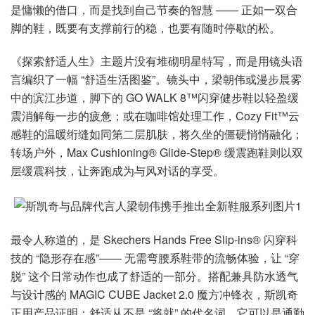
是慵懒的借口，而是找到自己节奏的智慧 —— 正如一双合
脚的鞋，既要有支撑前行的稳，也要有随时停歇的松。
《探索舒适人生》主题片没有堆砌明星特写，而是用镜头语
言编织了一幅 “舒适生活图鉴”。镜头中，梁朝伟或漫步晨雾
中的滨江步道，脚下的 GO WALK 8™闪穿健步鞋以轻盈缓
震消解每一步的疲惫；或在咖啡馆处理工作，Cozy Fit™云
感鞋的温暖绗缝如同第二层肌肤，将久坐的僵硬悄悄融化；
转场户外，Max Cushioning® Glide-Step® 缓震跑鞋则以双
层缓震科技，让奔跑成为与风对话的享受。
最令人称道的，是 Skechers Hands Free Slip-ins® 闪穿科
技的 “隐形存在感”—— 无需弯腰系鞋带的流畅体验，让 “穿
脱” 这个日常动作也成了舒适的一部分。搭配兼具防水透气
与设计感的 MAGIC CUBE Jacket 2.0 魔方冲锋衣，斯凯奇
正用产品证明：舒适从不是 “将就” 的代名词，它可以是通勤