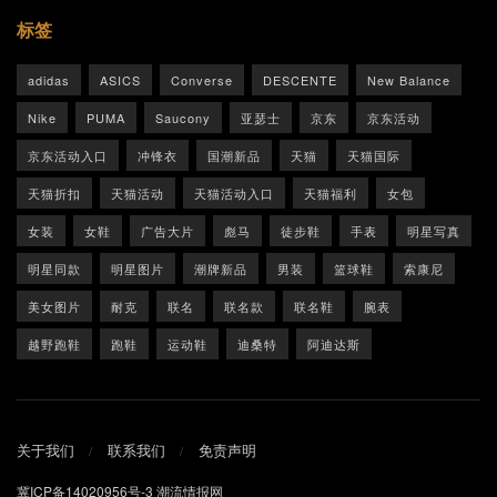
标签
adidas
ASICS
Converse
DESCENTE
New Balance
Nike
PUMA
Saucony
亚瑟士
京东
京东活动
京东活动入口
冲锋衣
国潮新品
天猫
天猫国际
天猫折扣
天猫活动
天猫活动入口
天猫福利
女包
女装
女鞋
广告大片
彪马
徒步鞋
手表
明星写真
明星同款
明星图片
潮牌新品
男装
篮球鞋
索康尼
美女图片
耐克
联名
联名款
联名鞋
腕表
越野跑鞋
跑鞋
运动鞋
迪桑特
阿迪达斯
关于我们
联系我们
免责声明
冀ICP备14020956号-3
潮流情报网