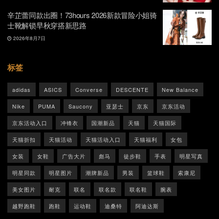
辛芷蕾同款出圈！73hours 2026新款冒险小姐骑
士靴解锁早秋穿搭新思路
2026年8月7日
标签
adidas
ASICS
Converse
DESCENTE
New Balance
Nike
PUMA
Saucony
亚瑟士
京东
京东活动
京东活动入口
冲锋衣
国潮新品
天猫
天猫国际
天猫折扣
天猫活动
天猫活动入口
天猫福利
女包
女装
女鞋
广告大片
彪马
徒步鞋
手表
明星写真
明星同款
明星图片
潮牌新品
男装
篮球鞋
索康尼
美女图片
耐克
联名
联名款
联名鞋
腕表
越野跑鞋
跑鞋
运动鞋
迪桑特
阿迪达斯