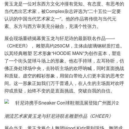
黄玉龙是一位对东西方文化冲撞有觉知、有态度、有思考的
当代杰出艺术家，被Complex杂志评选为“二十五位一定要
认识的中国当代艺术家之一”。他的作品将传统与当代元
素、东方与西方审美充分融合，充满个性张力。
展会现场重磅揭幕黄玉龙与轩尼诗的最新联名作品——
《CHEER》， 雕塑高约250CM，主体由玻璃钢材质打造。
以其经典雕塑 艺术形象“HOODIE MAN”为创作蓝本，塑造
了一个街头篮球斗场上的形象。他右手持球，左耳聆听，仿
佛正身处球场中央，去聆听主场的欢呼呐喊，同时直面挑战
和质疑。虚空的帽衫形象，用留白带给人们更丰富的思考空
间。这一形象正如我们万千普通人，在人生的主场面对欢呼
抑或质疑，始终不变的是直面挑战、突破自我的自信。
潮流艺术家黄玉龙与轩尼诗联名雕塑作品《CHEER》
展会当天，黄玉龙将个人舞团Hood Kidz带到现场，舞团成