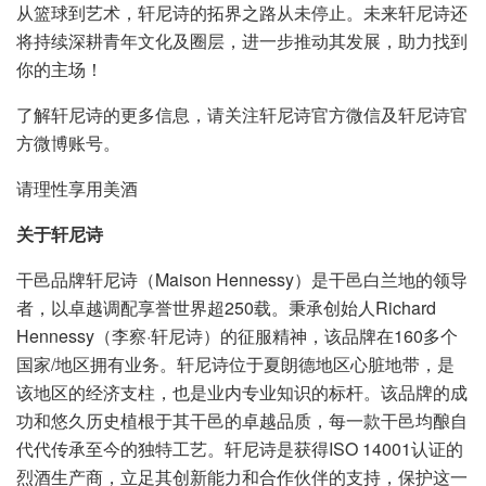
从篮球到艺术，轩尼诗的拓界之路从未停止。未来轩尼诗还
将持续深耕青年文化及圈层，进一步推动其发展，助力找到
你的主场！
了解轩尼诗的更多信息，请关注轩尼诗官方微信及轩尼诗官
方微博账号。
请理性享用美酒
关于轩尼诗
干邑品牌轩尼诗（Maison Hennessy）是干邑白兰地的领导
者，以卓越调配享誉世界超250载。秉承创始人Richard
Hennessy（李察·轩尼诗）的征服精神，该品牌在160多个
国家/地区拥有业务。轩尼诗位于夏朗德地区心脏地带，是
该地区的经济支柱，也是业内专业知识的标杆。该品牌的成
功和悠久历史植根于其干邑的卓越品质，每一款干邑均酿自
代代传承至今的独特工艺。轩尼诗是获得ISO 14001认证的
烈酒生产商，立足其创新能力和合作伙伴的支持，保护这一