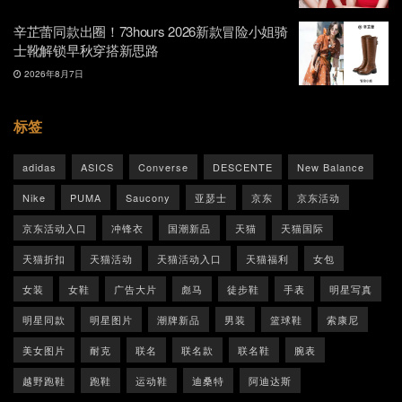
辛芷蕾同款出圈！73hours 2026新款冒险小姐骑
士靴解锁早秋穿搭新思路
2026年8月7日
标签
adidas
ASICS
Converse
DESCENTE
New Balance
Nike
PUMA
Saucony
亚瑟士
京东
京东活动
京东活动入口
冲锋衣
国潮新品
天猫
天猫国际
天猫折扣
天猫活动
天猫活动入口
天猫福利
女包
女装
女鞋
广告大片
彪马
徒步鞋
手表
明星写真
明星同款
明星图片
潮牌新品
男装
篮球鞋
索康尼
美女图片
耐克
联名
联名款
联名鞋
腕表
越野跑鞋
跑鞋
运动鞋
迪桑特
阿迪达斯