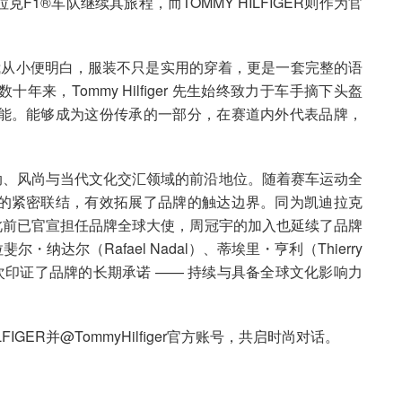
1®车队继续其旅程，而TOMMY HILFIGER则作为官
我从小便明白，服装不只是实用的穿着，更是一套完整的语
来，Tommy Hilfiger 先生始终致力于车手摘下头盔
能。能够成为这份传承的一部分，在赛道内外代表品牌，
R在运动、风尚与当代文化交汇领域的前沿地位。随着赛车运动全
的紧密联结，有效拓展了品牌的触达边界。同为凯迪拉克
ez）此前已官宣担任品牌全球大使，周冠宇的加入也延续了品牌
斐尔・纳达尔（Rafael Nadal）、蒂埃里・亨利（Thierry
次印证了品牌的长期承诺 —— 持续与具备全球文化影响力
GER并@TommyHilfiger官方账号，共启时尚对话。