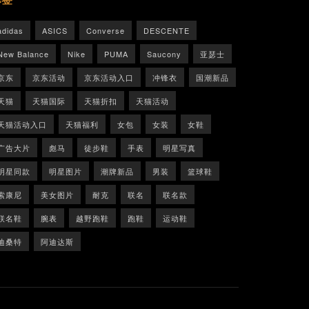
adidas
ASICS
Converse
DESCENTE
New Balance
Nike
PUMA
Saucony
亚瑟士
京东
京东活动
京东活动入口
冲锋衣
国潮新品
天猫
天猫国际
天猫折扣
天猫活动
天猫活动入口
天猫福利
女包
女装
女鞋
广告大片
彪马
徒步鞋
手表
明星写真
明星同款
明星图片
潮牌新品
男装
篮球鞋
索康尼
美女图片
耐克
联名
联名款
联名鞋
腕表
越野跑鞋
跑鞋
运动鞋
迪桑特
阿迪达斯