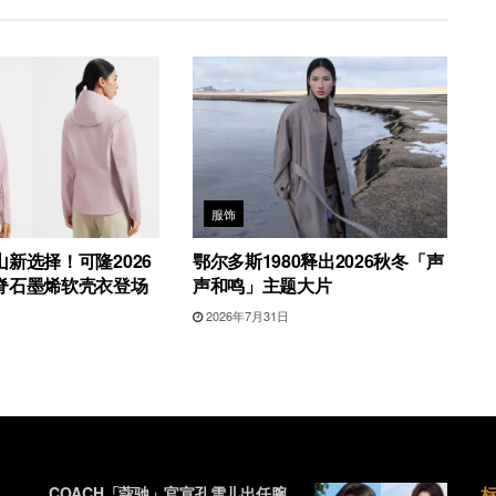
服饰
新选择！可隆2026
鄂尔多斯1980释出2026秋冬「声
脊石墨烯软壳衣登场
声和鸣」主题大片
2026年7月31日
COACH「蔻驰」官宣孔雪儿出任腕