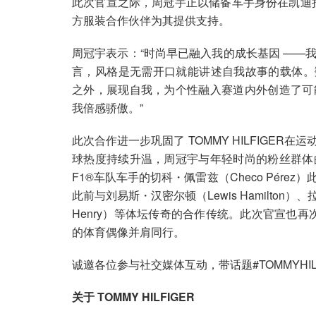
此次官宣之际，周冠宇正以储备车手身份在凯迪拉克F
方服装合作伙伴为其提供支持。
周冠宇表示：“时尚早已融入我的成长基因 ——
言，风格是无需开口就能讲述自我故事的载体。数十年
之外，展现自我，为个性融入赛道内外创造了可
我倍感骄傲。”
此次合作进一步巩固了 TOMMY HILFIGE
球热度持续升温，周冠宇与年轻时尚的粉丝群体
F1®车队车手的切科・佩雷兹（Checo Pér
此前与刘易斯・汉密尔顿（Lewis Hamilton）、拉
Henry）等体坛传奇的合作传统。此次官宣也再
的体育偶像并肩同行。
诚邀各位参与社交媒体互动，带话题#TOMMYHILFI
关于 TOMMY HILFIGER