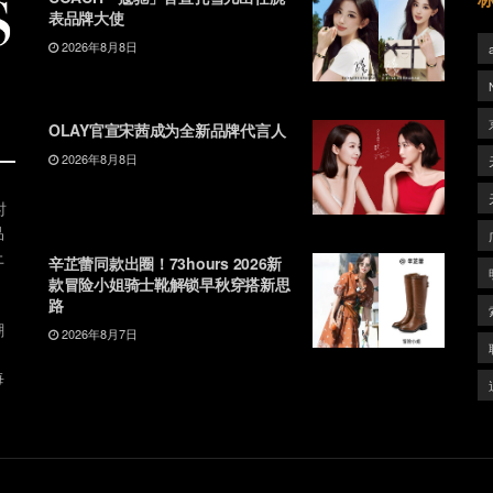
表品牌大使
2026年8月8日
OLAY官宣宋茜成为全新品牌代言人
2026年8月8日
时
品
上
辛芷蕾同款出圈！73hours 2026新
款冒险小姐骑士靴解锁早秋穿搭新思
路
潮
2026年8月7日
、
每