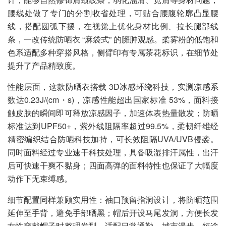
腰线处做了专门的分割收省处理，可贴合腰腹轮廓凸显腰
线，搭配圆弧下摆，在视觉上优化身材比例、拉长腿部线
条，一改传统防晒衣 “麻袋式” 的臃肿观感。柔雾粉的低饱和
色系适配多种穿搭风格，侧臂印有专属茶花标识，在细节处
提升了产品精致度。
性能层面，这款防晒衣搭载 3D冰感环绕科技，实测凉感系
数达0.23J/(cm・s)，凉感性能超出国家标准 53%，面料接
触皮肤的瞬间即可释放凉感因子，加速体表热量散发；防晒
标准达到UPF50+，紫外线阻隔率超过99.5%，柔韧纤维经
精密编织结合防晒科技加持，可长效阻隔UVA/UVB侵袭。
同时面料经过专业速干科技处理，具备吸湿排汗属性，出汗
后可快速干爽不黏身；四面高弹的面料特性也保证了大幅度
动作下无束缚感。
细节配置同样兼顾实用性：袖口预留指洞设计，将防晒范围
延伸至手背，避免手部晒黑；帽后开设马尾发洞，方便长发
女性穿戴帽子时整理发型，适配日常通勤、城市漫步、短途