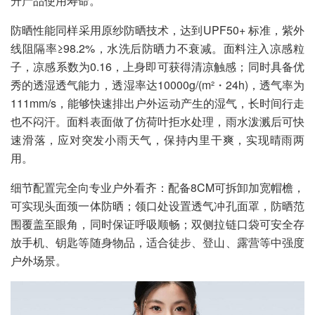
升产品使用寿命。
防晒性能同样采用原纱防晒技术，达到UPF50+ 标准，紫外
线阻隔率≥98.2%，水洗后防晒力不衰减。面料注入凉感粒
子，凉感系数为0.16，上身即可获得清凉触感；同时具备优
秀的透湿透气能力，透湿率达10000g/(m²・24h)，透气率为
111mm/s，能够快速排出户外运动产生的湿气，长时间行走
也不闷汗。面料表面做了仿荷叶拒水处理，雨水泼溅后可快
速滑落，应对突发小雨天气，保持内里干爽，实现晴雨两
用。
细节配置完全向专业户外看齐：配备8CM可拆卸加宽帽檐，
可实现头面颈一体防晒；领口处设置透气冲孔面罩，防晒范
围覆盖至眼角，同时保证呼吸顺畅；双侧拉链口袋可安全存
放手机、钥匙等随身物品，适合徒步、登山、露营等中强度
户外场景。