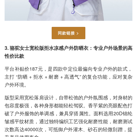
同款链接 >
3. 骆驼女士宽松版拒水凉感户外防晒衣：专业户外场景的高
性价比款
平台补贴价187元，是四款中定位最偏向专业户外的款式，
主打 “防晒 + 拒水 + 耐磨 + 高透气” 的复合功能，应对复杂
户外环境。
版型采用宽松落肩设计，自带松弛的户外氛围感，对身材的
包容度极强，各种身形都能轻松驾驭。香芋紫的亮眼配色打
破了户外服饰的单调感，兼具穿搭属性。面料选用20D锦纶
皱感平纹材质，通过独特编织工艺强化耐磨性能，耐磨测试
次数高达40000次，可抵御户外灌木、砂石的轻微刮蹭，提