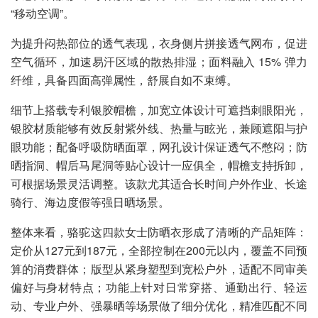
“移动空调”。
为提升闷热部位的透气表现，衣身侧片拼接透气网布，促进
空气循环，加速易汗区域的散热排湿；面料融入 15% 弹力
纤维，具备四面高弹属性，舒展自如不束缚。
细节上搭载专利银胶帽檐，加宽立体设计可遮挡刺眼阳光，
银胶材质能够有效反射紫外线、热量与眩光，兼顾遮阳与护
眼功能；配备呼吸防晒面罩，网孔设计保证透气不憋闷；防
晒指洞、帽后马尾洞等贴心设计一应俱全，帽檐支持拆卸，
可根据场景灵活调整。该款尤其适合长时间户外作业、长途
骑行、海边度假等强日晒场景。
整体来看，骆驼这四款女士防晒衣形成了清晰的产品矩阵：
定价从127元到187元，全部控制在200元以内，覆盖不同预
算的消费群体；版型从紧身塑型到宽松户外，适配不同审美
偏好与身材特点；功能上针对日常穿搭、通勤出行、轻运
动、专业户外、强暴晒等场景做了细分优化，精准匹配不同