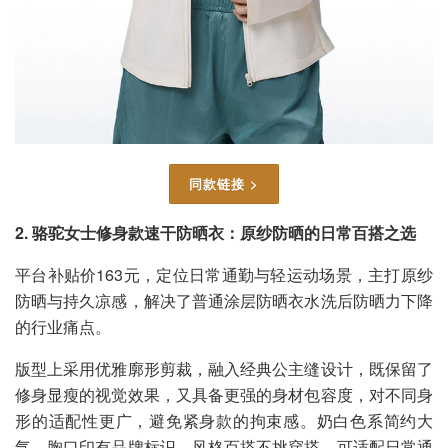
同款链接 >
2. 骆驼女士修身款速干防晒衣：原纱防晒的日常百搭之选
平台补贴价163元，定位日常通勤与轻运动场景，主打原纱
防晒与持久凉感，解决了普通涂层防晒衣水洗后防晒力下降
的行业痛点。
版型上采用优雅廓形剪裁，融入经典公主缝设计，既保留了
修身显瘦的视觉效果，又具备更强的身材包容度，对不同身
形的适配性更广，避免紧身款的拘束感。奶白色系简约大
气，胸口印有品牌标识，风格百搭不挑穿搭，可适配日常通