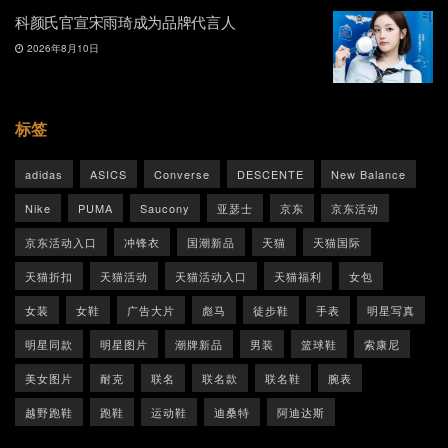
科颜氏官宣宋雨琦成为品牌代言人
2026年8月10日
标签
adidas
ASICS
Converse
DESCENTE
New Balance
Nike
PUMA
Saucony
亚瑟士
京东
京东活动
京东活动入口
冲锋衣
国潮新品
天猫
天猫国际
天猫折扣
天猫活动
天猫活动入口
天猫福利
女包
女装
女鞋
广告大片
彪马
徒步鞋
手表
明星写真
明星同款
明星图片
潮牌新品
男装
篮球鞋
索康尼
美女图片
耐克
联名
联名款
联名鞋
腕表
越野跑鞋
跑鞋
运动鞋
迪桑特
阿迪达斯