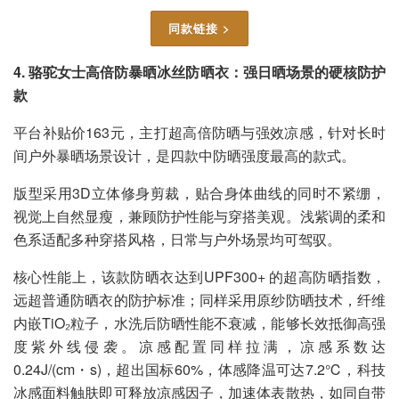
同款链接 >
4. 骆驼女士高倍防暴晒冰丝防晒衣：强日晒场景的硬核防护
款
平台补贴价163元，主打超高倍防晒与强效凉感，针对长时
间户外暴晒场景设计，是四款中防晒强度最高的款式。
版型采用3D立体修身剪裁，贴合身体曲线的同时不紧绷，
视觉上自然显瘦，兼顾防护性能与穿搭美观。浅紫调的柔和
色系适配多种穿搭风格，日常与户外场景均可驾驭。
核心性能上，该款防晒衣达到UPF300+ 的超高防晒指数，
远超普通防晒衣的防护标准；同样采用原纱防晒技术，纤维
内嵌TiO₂粒子，水洗后防晒性能不衰减，能够长效抵御高强
度紫外线侵袭。凉感配置同样拉满，凉感系数达
0.24J/(cm・s)，超出国标60%，体感降温可达7.2℃，科技
冰感面料触肤即可释放凉感因子，加速体表散热，如同自带