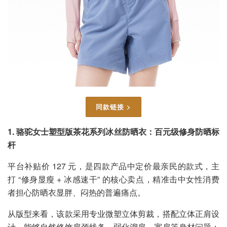
同款链接 >
1. 骆驼女士塑型版茶花系列冰丝防晒衣：百元级修身防晒标
杆
平台补贴价 127 元，是四款产品中定价最亲民的款式，主
打 “修身显瘦 + 冰感速干” 的核心卖点，精准击中女性消费
者担心防晒衣显胖、闷热的普遍痛点。
从版型来看，该款采用专业微塑立体剪裁，搭配立体正肩设
计，能够自然修饰肩颈线条，弱化溜肩、宽肩等身材问题；