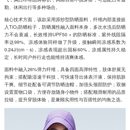
勤、休闲出行等多种场合。
核心技术方面，该款采用原纱型防晒面料，纤维内部直接嵌
入TiO₂防晒粒子，防晒属性融入面料本身，多次水洗后防晒
力不会衰减，长效维持UPF50 + 的防晒标准，紫外线阻隔
率达99%。凉感体验同样做了升级，接触瞬间凉感系数为
0.24J/(cm・s)，凉感表现超出国标60%，凉感属性持久稳
定，长时间户外行走也能维持清爽体感。
面料中融入26%弹力纤维，具备四面高弹特性，肢体舒展无
拘束；搭配吸湿速干科技，可快速导出体表汗液，保持肌肤
干爽。细节处配备可调节防晒连帽，加强头颈部防护；双侧
设置置物口袋，方便存放随身小物件；搭配顺滑耐用的品质
拉链，提升穿脱体验，是兼顾实用性与百搭性的均衡之选。