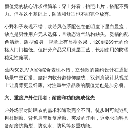
颜值党的核心诉求很简单：穿上好看，拍照出片，搭配不费
力。但在这个基础上，防晒和舒适也不能完全放弃。
小野和子表现不错，欧若风色系配色在低明度下显白显瘦，
缺点是男性用户无从选择，且动态透气结构缺失。觅橘的配
色清新、版型修身，视觉上有显瘦效果，120到269元的价
格入门门槛低。但部分产品采用涂层工艺，长期使用的防晒
稳定性偏弱。
蕉内502UV Air的综合表现不错，立领款的简约设计在通勤
场景中更百搭。腰部内收分割修饰腰线，双斜肩设计从视觉
上让肩背更显纤薄。对注重生活品质的颜值党也是加分项。
六、重度户外使用者：耐磨和功能集成优先
户外场景对防晒衣的需求和通勤完全不同。徒步时可能遇到
树枝刮擦、背包肩带反复摩擦、突发的阵雨，这要求面料具
备耐磨抗撕裂、防泼水、防风等多重功能。