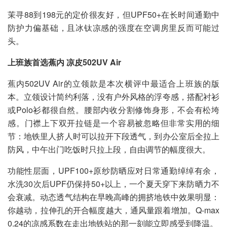
茉寻88到198元的定价很友好，但UPF50+在长时间通勤中
防护力偏基础，且冰钛凉感的强度在空调房里反而可能过
头。
上班族首选蕉内 凉皮502UV Air
蕉内502UV Air的立领款是本次横评中最适合上班族的版
本。立领设计简约利落，没有户外风格的浮夸感，搭配衬衫
或Polo衫都很自然。腰部内收分割修饰身形，不会有松垮
感。门襟上下双开拉链是一个容易被忽略但非常实用的细
节：地铁里人挤人时可以拉开下段透气，到办公室后全拉上
防风，中午出门吃饭时只拉上段，自由调节的幅度很大。
功能性层面，UPF100+原纱防晒应对日常通勤绰绰有余，
水洗30次后UPF仍保持50+以上，一个夏天穿下来防晒力不
会衰减。动态透气结构在早晚高峰的拥挤地铁中效果明显：
你越动，拉伸孔的开合幅度越大，通风量跟着增加。Q-max
0.24的凉感系数在走出地铁站的那一刻能立即感受到降温。