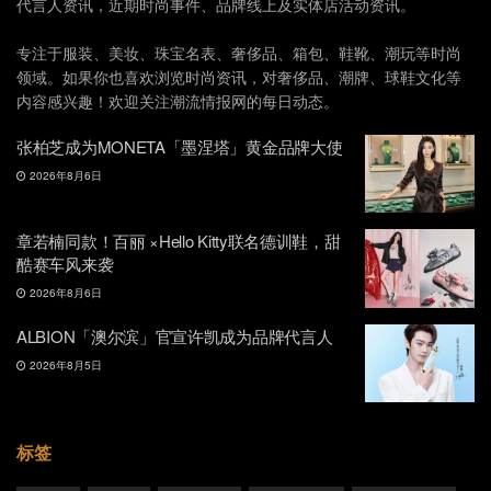
代言人资讯，近期时尚事件、品牌线上及实体店活动资讯。
专注于服装、美妆、珠宝名表、奢侈品、箱包、鞋靴、潮玩等时尚
领域。如果你也喜欢浏览时尚资讯，对奢侈品、潮牌、球鞋文化等
内容感兴趣！欢迎关注潮流情报网的每日动态。
张柏芝成为MONETA「墨涅塔」黄金品牌大使
2026年8月6日
章若楠同款！百丽 ×Hello Kitty联名德训鞋，甜
酷赛车风来袭
2026年8月6日
ALBION「澳尔滨」官宣许凯成为品牌代言人
2026年8月5日
标签