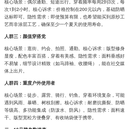
核心场景：偶尔通勤、短途出行。穿着频率每周2到3次，每
次1到2小时。核心诉求：价格控制在200元以内，基础防晒
达标即可。隐性需求：即使预算有限，也希望能买到原纱工
艺而非涂层工艺，确保至少一个夏天的使用寿命。
人群三：颜值穿搭党
核心场景：逛街、约会、拍照、通勤。核心诉求：版型修身
显瘦，配色丰富百搭，穿着有美感。隐性需求：面料垂感好
不易皱，细节设计精致（如马蹄袖、收腰绳），能在社交媒
体上出片。
人群四：重度户外使用者
核心场景：徒步、露营、骑行、钓鱼。穿着环境复杂，可能
遇到风雨、暴晒、树枝刮擦。核心诉求：耐磨抗撕裂、防晒
等级高、多功能集成（防泼水、防风）。隐性需求：面料速
干、版型宽松方便叠穿、有收纳袋便于携带。