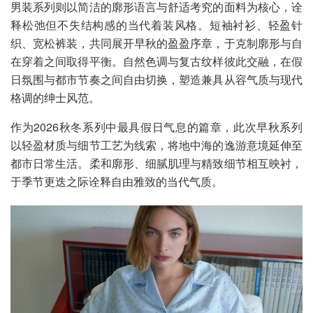
男装系列则以简洁的廓形语言与舒适考究的面料为核心，诠
释松弛但不失结构感的当代着装风格。短袖衬衫、轻盈针
织、宽松裤装，共同展开早秋的盈盈序章，于克制廓形与自
在穿着之间取得平衡。自然色调与复古纹样彼此交融，在假
日氛围与都市节奏之间自由切换，塑造兼具从容气质与现代
格调的绅士风范。
作为2026秋冬系列中最具假日气息的篇章，此次早秋系列
以轻盈材质与细节工艺为线索，将地中海的逸游意境延伸至
都市日常生活。柔和廓形、细腻肌理与精致细节相互映衬，
于季节更迭之际诠释自由雅致的当代气质。