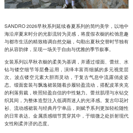
SANDRO 2026早秋系列延续春夏系列的简约美学，以地中
海沿岸夏末时分的光影流转为灵感，将度假衣橱的松弛意趣
与都市生活的精致格调自然交融，勾勒出夏秋交替时节独有
的从容韵律，呈现一场关于自由与优雅的季节叙事。
女装系列以早秋衣橱的柔美为基调，并通过缎面、蕾丝、水
钻与镂空细节等层叠运用，演绎丰富而细腻的多元视觉层
次。波点镂空元素大胆而灵动，于复古气息中流露俏皮姿
态。缎面套装与飘逸裙装随着步履轻盈流动，搭配皮革夹克
的利落剪裁，映照轻盈自信的中性魅力。蕾丝肌理与水钻交
织其间，为整体造型注入低调而迷人的光泽感。复古印花衬
衫、流动感裙装与经典丹宁单品，则赋予系列更加轻松随性
的日常表达。金属质感细节贯穿其中，于细微之处折射现代
女性刚柔并济的态度。