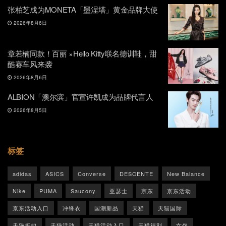
张柏芝成为MONETA「墨涅塔」黄金品牌大使
2026年8月6日
章若楠同款！百丽 ×Hello Kitty联名德训鞋，甜
酷赛车风来袭
2026年8月6日
ALBION「澳尔滨」官宣许凯成为品牌代言人
2026年8月5日
标签
adidas
ASICS
Converse
DESCENTE
New Balance
Nike
PUMA
Saucony
亚瑟士
京东
京东活动
京东活动入口
冲锋衣
国潮新品
天猫
天猫国际
天猫折扣
天猫活动
天猫活动入口
天猫福利
女包