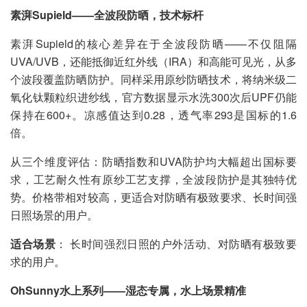
素湃Supield——全波段防晒，技术标杆
素湃Supield的核心差异在于全波段防晒——不仅阻隔
UVA/UVB，还能抵御近红外线（IRA）和高能可见光，从多
个波段覆盖防晒防护。同样采用原纱防晒技术，将纳米级二
氧化钛颗粒织进纱线，官方数据显示水洗300次后UPF仍能
保持在600+。凉感值达到0.28，透气率293是国标的1.6
倍。
从三个维度评估：防晒指数和UVA防护均大幅超出国标要
求，工艺耐久性有原纱工艺支撑，全波段防护是其独特优
势。价格带相对较高，更适合对防晒有极致要求、长时间强
日照场景的用户。
适合场景
： 长时间强烈日照的户外活动、对防晒有极致要
求的用户。
OhSunny水上系列——湿态专属，水上场景精准