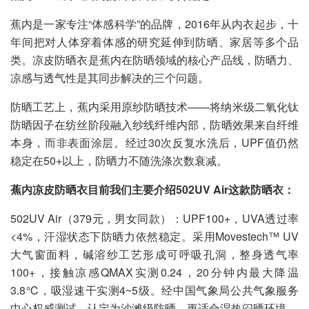
蕉内是一家专注“体感科学”的品牌，2016年从内衣起步，十
年间把对人体穿着体感的研究延伸到防晒、家居等多个品
类。凉皮防晒衣是蕉内在防晒领域的核心产品线，防晒力、
凉感与透气性是其同步解决的三个问题。
防晒工艺上，蕉内采用原纱防晒技术——将纳米级二氧化钛
防晒因子在纺丝阶段融入纱线纤维内部，防晒效果来自纤维
本身，而非表面涂层。经过30次反复水洗后，UPF值仍然
稳定在50+以上，防晒力不随洗涤次数衰减。
蕉内凉皮防晒衣目前我们主要介绍502UV Air这款防晒衣：
502UV Air（379元，男女同款）：UPF100+，UVA透过率
<4%，汗湿状态下防晒力依然稳定。采用Movestech™ UV
大气窗面料，碱溶纱工艺形成可呼吸孔洞，整身透气率
100+，接触凉感QMAX实测0.24，20分钟内最大降温
3.8℃，吸湿速干实测4~5级。经中国气象局公共气象服务
中心权威测试，认定为沙滩级防晒，更适合湿热闷晒环境。