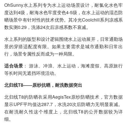
OhSunny水上系列专为水上运动场景设计，耐氯化水色牢
度达到4级，耐海水色牢度变色4-5级，在水上运动的湿态防
晒场景中有针对性的技术优势。其冷光Coolchill系列凉感系
数实测0.29，洗涤24次后凉感系数不衰减。
水上系列的版型和设计逻辑围绕水上运动展开，日常通勤场
景的穿搭适配度有限。如果主要需求是城市通勤和日常出
行，场景专属性反而成为一种局限。
适合场景
： 游泳、冲浪、水上运动，海滩度假、高原旅行
等长时间无遮挡环境活动。
北归线T8——原纱抗晒，耐洗数据突出
北归线T8的防晒衣采用AegisTex原纱防晒技术，官方数据
显示UPF平均值达287.7，水洗20次后防晒力无明显衰减。
在耐洗耐久性这个维度上，北归线T8的公开数据较为详
细。