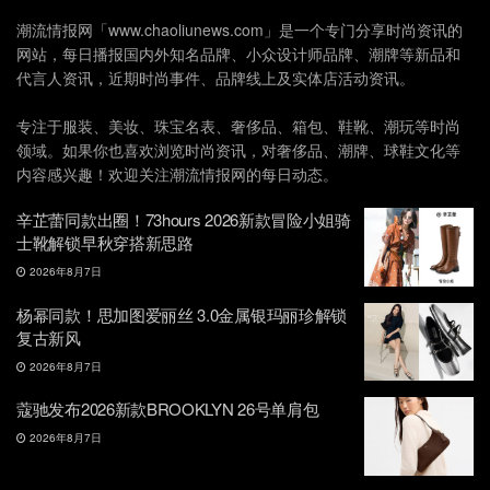
潮流情报网「www.chaoliunews.com」是一个专门分享时尚资讯的
网站，每日播报国内外知名品牌、小众设计师品牌、潮牌等新品和
代言人资讯，近期时尚事件、品牌线上及实体店活动资讯。
专注于服装、美妆、珠宝名表、奢侈品、箱包、鞋靴、潮玩等时尚
领域。如果你也喜欢浏览时尚资讯，对奢侈品、潮牌、球鞋文化等
内容感兴趣！欢迎关注潮流情报网的每日动态。
辛芷蕾同款出圈！73hours 2026新款冒险小姐骑
士靴解锁早秋穿搭新思路
2026年8月7日
杨幂同款！思加图爱丽丝 3.0金属银玛丽珍解锁
复古新风
2026年8月7日
蔻驰发布2026新款BROOKLYN 26号单肩包
2026年8月7日