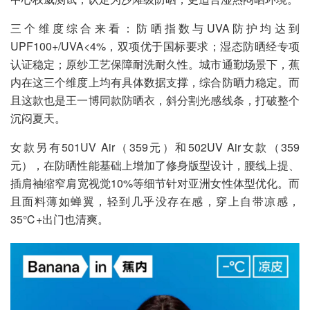
三个维度综合来看：防晒指数与UVA防护均达到
UPF100+/UVA<4%，双项优于国标要求；湿态防晒经专项
认证稳定；原纱工艺保障耐洗耐久性。城市通勤场景下，蕉
内在这三个维度上均有具体数据支撑，综合防晒力稳定。而
且这款也是王一博同款防晒衣，斜分割光感线条，打破整个
沉闷夏天。
女款另有501UV Air（359元）和502UV Air女款（359
元），在防晒性能基础上增加了修身版型设计，腰线上提、
插肩袖缩窄肩宽视觉10%等细节针对亚洲女性体型优化。而
且面料薄如蝉翼，轻到几乎没存在感，穿上自带凉感，
35℃+出门也清爽。