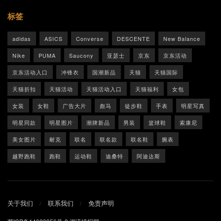
标签
adidas
ASICS
Converse
DESCENTE
New Balance
Nike
PUMA
Saucony
亚瑟士
京东
京东活动
京东活动入口
冲锋衣
国潮新品
天猫
天猫国际
天猫折扣
天猫活动
天猫活动入口
天猫福利
女包
女装
女鞋
广告大片
彪马
徒步鞋
手表
明星写真
明星同款
明星图片
潮牌新品
男装
篮球鞋
索康尼
美女图片
耐克
联名
联名款
联名鞋
腕表
越野跑鞋
跑鞋
运动鞋
迪桑特
阿迪达斯
关于我们
联系我们
免责声明