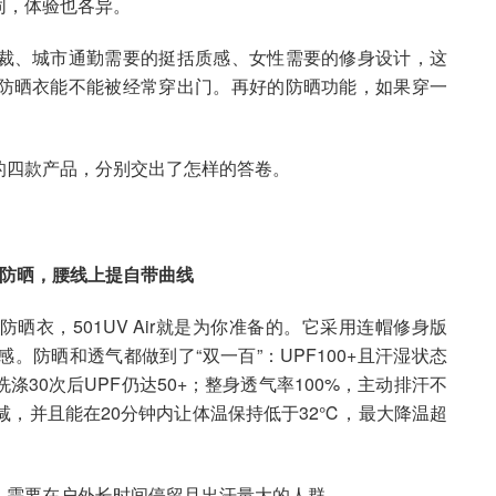
同，体验也各异。
裁、城市通勤需要的挺括质感、女性需要的修身设计，这
防晒衣能不能被经常穿出门。再好的防晒功能，如果穿一
的四款产品，分别交出了怎样的答卷。
轻薄防晒，腰线上提自带曲线
衣，501UV Air就是为你准备的。它采用连帽修身版
防晒和透气都做到了“双一百”：UPF100+且汗湿状态
30次后UPF仍达50+；整身透气率100%，主动排汗不
减，并且能在20分钟内让体温保持低于32℃，最大降温超
；需要在户外长时间停留且出汗量大的人群。