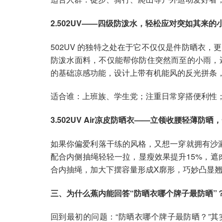
2.502UV——四级防泼水，轻松应对突如其来的
502UV 的独特之处在于它不仅仅是件防晒衣
防泼水面料，不仅能帮你防住突然而至的小雨，
的基础凉感功能，设计上带有机能风的反光拼条，
适合谁：上班族、学生党；注重日常穿搭便利性
3.502UV Air凉皮防晒衣——立领收腰轻薄防
如果你偏爱利落干练的风格，又想一穿就拥有沙漏腰
配合内侧抽绳轻轻一拉，显瘦效果提升15%，遮
合内抽绳，加大下摆容量形成X廓形，巧妙凸显翘
三、为什么蕉内能回答“防晒衣哪个牌子最防晒”
回到最初的问题：“防晒衣哪个牌子最防晒？”