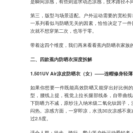
是瞬间凉感，有些则追求动态凉感，技术路径不
第三，版型与场景适配。户外运动需要的宽松剪
一系列看似与防晒无关的因素，恰恰决定了一件
次就不想穿第二次，也等于零。
带着这四个维度，我们再来看看蕉内防晒衣家族
二、四款蕉内防晒衣深度拆解
1.501UV Air凉皮防晒衣（女）——连帽修身
如果你想要一件既能高效防晒又能穿出好比例的防晒
型，腰线上提，视觉上拉长腿部线条，自带曲线感。
下防晒力不减，原纱注入纳米级二氧化钛因子，洗涤
闷热。凉感方面，一穿即凉，水洗30次凉感不衰
过2.5度。
适合人群：徒步、骑行、爬山等户外运动爱好者