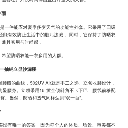
小雨
，更是一件能应对夏季多变天气的功能性外套。它采用了四级
还能有效防止生活中的脏污泼溅 。同时，它保持了防晒衣
兼具实用与时尚感 。
；希望防晒衣能一衣多用的人群。
晒，一抽绳立显沙漏腰
般的曲线，502UV Air就是不二之选。立领收腰设计，
肉显腰身。立领采用15°黄金倾斜角不卡下巴，腰线前移配
臀。当然，防晒和透气同样达到“双一百”。
？
其实没有唯一的答案，因为每个人的体质、场景、审美都不