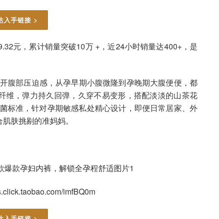
达入手链接 >
32元，累计销量突破10万 +，近24小时销量达400+，是
避开腹部压迫感，从孕早期小腹微隆到孕晚期大腹便便，都
纤维，弹力持久回弹，久穿不易变形，搭配淡淡的山茶花
A抑菌标准，针对孕期敏感私处精心设计，即便日常居家、外
合肌肤挑剔的准妈妈。
click.taobao.com/imfBQ0m
达入手链接 >