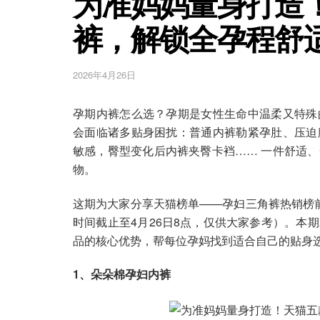
为准妈妈量身打造
裤，解锁全孕程舒
2026年4月26日
孕期内裤怎么选？孕期是女性生命中温柔又特殊
会面临诸多贴身困扰：普通内裤勒紧孕肚、压迫
敏感，臀型变化后内裤夹臀卡裆…… 一件舒适
物。
这期为大家分享天猫榜单——孕妇三角裤热销榜
时间截止至4月26日8点，仅供大家参考）。本
品的核心优势，帮每位孕妈找到适合自己的贴身
1、朵朵棉孕妇内裤