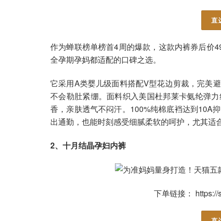
直
作为蝉联榜单榜首4周的爆款，这款内裤券后价49.
全孕期孕妈都适配的口碑之选。
它采用A类婴儿级面料搭配V型花边剪裁，完美
不会勒肚紧绷。面料织入美国杜邦莱卡氨纶弹力
香，亲肤透气不闷汗。100%纯棉底裆达到10
出通勤，也能时刻感受细腻柔软的呵护，尤其适
2、十月结晶孕妇内裤
下单链接： https://s.
直