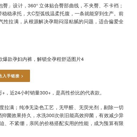
臀」设计，360° 立体贴合臀部曲线，不夹臀、不卡裆；
带稳稳承托，大C型弧线温柔托腹，一条就能穿到生产。前
裆透气性拉满，从根源解决孕期闷湿粘腻的问题，适合偏爱全
达入手链接 >
万+，近24小时销量300+，是高性价比的代表款。
肤度拉满；纯净无染色工艺，无甲醛、无荧光剂，剔除一切
裆抑菌效果持久，水洗300次依旧能高效抑菌，有效减少异
压迫、不紧绷，亲民的价格搭配实用的性能，成为预算有限