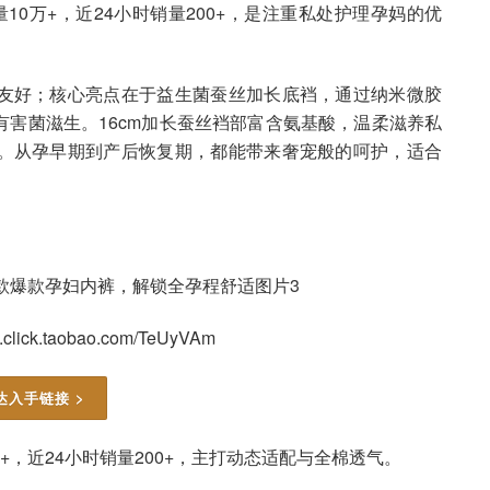
量10万+，近24小时销量200+，是注重私处护理孕妈的优
友好；核心亮点在于益生菌蚕丝加长底裆，通过纳米微胶
害菌滋生。16cm加长蚕丝裆部富含氨基酸，温柔滋养私
。从孕早期到产后恢复期，都能带来奢宠般的呵护，适合
click.taobao.com/TeUyVAm
达入手链接 >
万+，近24小时销量200+，主打动态适配与全棉透气。