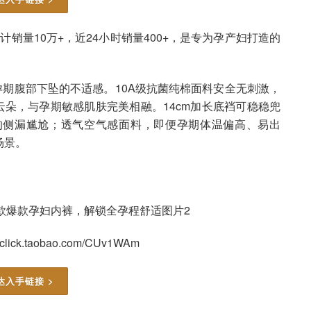
计销量10万+，近24小时销量400+，是专为孕产妇打造的
期腹部下坠的不适感。10A级抗菌纯棉面料安全无刺激，
云朵，与孕期敏感肌肤完美相融。14cm加长底裆可稳稳兜
的侧漏尴尬；透气空气感面料，即便孕期体温偏高、易出
场景。
click.taobao.com/CUv1WAm
达入手链接 >