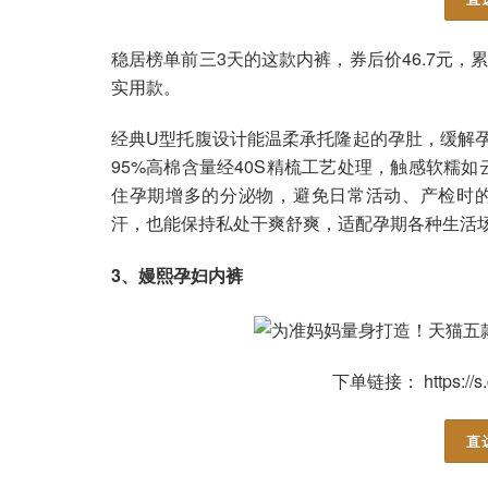
稳居榜单前三3天的这款内裤，券后价46.7元，累
实用款。
经典U型托腹设计能温柔承托隆起的孕肚，缓解孕
95%高棉含量经40S精梳工艺处理，触感软糯如
住孕期增多的分泌物，避免日常活动、产检时
汗，也能保持私处干爽舒爽，适配孕期各种生活
3、嫚熙孕妇内裤
下单链接： https://s.
直