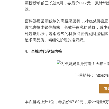
霸榜榜单前三长达8周，券后价69.7元，累计销
选。
面料选用柔润低敏的高腰果柔棉，对敏感肌极度
囊包裹技术锁住菌株，长效平衡私处菌群，减少有
处娇嫩肌肤，奢柔透气的材质彻底告别闷湿黏腻
追求高品质、精细化护理的准妈妈。
4、全棉时代孕妇内裤
下单链接： https://s.
直
本次排名上升1位，券后价67.82元，累计销量8