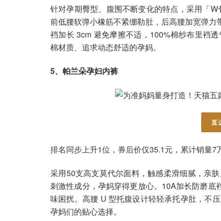
针对孕期臀型、腹围不断变化的特点，采用「W包
前低腰软弹小橡筋不紧绷勒肚，后高腰加宽弹力
裆加长 3cm 避免摩擦不适，100%棉纱布里
棉材质、追求动态舒适的孕妈。
5、帕兰朵孕妇内裤
直
排名同步上升1位，券后价仅35.1元，累计销量7
采用50支高支莫代尔面料，触感柔滑细腻，亲
刺激性成分，孕妈穿得更放心。10A加长防磨底
味困扰。高腰 U 型托腹设计轻轻承托孕肚，不
孕妈们的贴心选择。