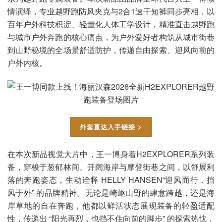
情演绎，专业越野跑防风夹克与2合1速干短裤同步亮相，以
百年户外科技积淀、轻量化人体工学设计，精准直击越野跑
与城市户外奔跑的核心痛点，为户外爱好者构筑从城市街巷
到山野秘境的全场景舒适防护，传递自由探索、迎风向前的
户外内核。
外套直达入手链接 >
在本次新品视觉大片中，王一博身着H2EXPLORER系列装
备，穿梭于葱郁林间、开阔海岸与摩登街巷之间，以舒展利
落的奔跑姿态，生动诠释 HELLY HANSEN“迎风而行，挡
风于外” 的品牌精神。无论是崎岖山野的肆意跨越，还是海
岸草地的自在奔跑，他都以鲜活状态展现装备的轻盈适配
性，传递出 “阳光再烈，也挡不住向前的脚步” 的探索热忱，