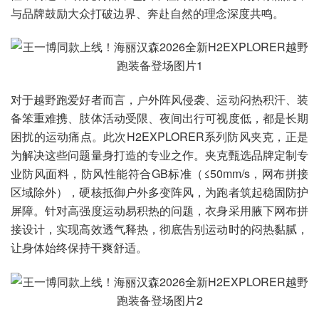
与品牌鼓励大众打破边界、奔赴自然的理念深度共鸣。
对于越野跑爱好者而言，户外阵风侵袭、运动闷热积汗、装
备笨重难携、肢体活动受限、夜间出行可视度低，都是长期
困扰的运动痛点。此次H2EXPLORER系列防风夹克，正是
为解决这些问题量身打造的专业之作。夹克甄选品牌定制专
业防风面料，防风性能符合GB标准（≤50mm/s，网布拼接
区域除外），硬核抵御户外多变阵风，为跑者筑起稳固防护
屏障。针对高强度运动易积热的问题，衣身采用腋下网布拼
接设计，实现高效透气释热，彻底告别运动时的闷热黏腻，
让身体始终保持干爽舒适。