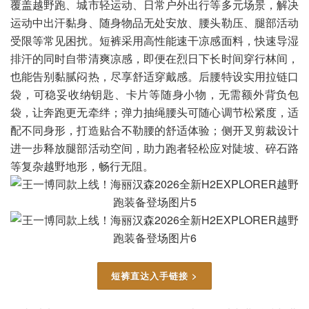
覆盖越野跑、城市轻运动、日常户外出行等多元场景，解决
运动中出汗黏身、随身物品无处安放、腰头勒压、腿部活动
受限等常见困扰。短裤采用高性能速干凉感面料，快速导湿
排汗的同时自带清爽凉感，即便在烈日下长时间穿行林间，
也能告别黏腻闷热，尽享舒适穿戴感。后腰特设实用拉链口
袋，可稳妥收纳钥匙、卡片等随身小物，无需额外背负包
袋，让奔跑更无牵绊；弹力抽绳腰头可随心调节松紧度，适
配不同身形，打造贴合不勒腰的舒适体验；侧开叉剪裁设计
进一步释放腿部活动空间，助力跑者轻松应对陡坡、碎石路
等复杂越野地形，畅行无阻。
短裤直达入手链接 >