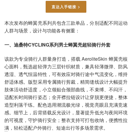
直达入手链接 >
本次发布的蝉翼壳系列共包含三款单品，分别适配不同运动
人群与场景，设计与功能各有侧重：
一、迪桑特CYCLING系列男士蝉翼壳超轻骑行外套
该款为专业骑行人群量身打造，搭载 AeroliteSkin 蝉翼壳核
心面料，甄选超轻弹力三层针织材质，兼具轻薄微弹、防风
透湿、透气恒温特性，可有效应对骑行途中气流变化，维持
舒适体感。版型采用专属骑行剪裁，精简缝线设计大幅提升
肢体活动舒适度，小立领贴合颈部曲线，不束缚、不闷汗，
适配长时间骑行姿态；全开襟拉链设计让穿脱更便捷，整体
造型利落干练。配色选用潮流极光绿，视觉亮眼且充满竞速
感。细节上，后背搭载反光设计，显著提升低光与夜间环境
的可视度，守护骑行安全；整衣支持可打包收纳，便携性拉
满，轻松适配户外骑行、短途出行等多场景需求。