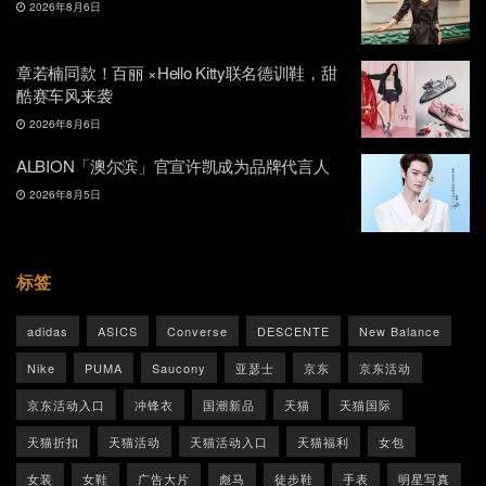
2026年8月6日
章若楠同款！百丽 ×Hello Kitty联名德训鞋，甜
酷赛车风来袭
2026年8月6日
ALBION「澳尔滨」官宣许凯成为品牌代言人
2026年8月5日
标签
adidas
ASICS
Converse
DESCENTE
New Balance
Nike
PUMA
Saucony
亚瑟士
京东
京东活动
京东活动入口
冲锋衣
国潮新品
天猫
天猫国际
天猫折扣
天猫活动
天猫活动入口
天猫福利
女包
女装
女鞋
广告大片
彪马
徒步鞋
手表
明星写真