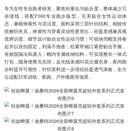
专为女性专业跑者研发，聚焦轻量化与贴合度，整体减少冗
余缝线，搭配F360专业跑步版型，完美贴合女性运动体
态，兼顾伸展性与灵活度。面料采用三层针织结构，相较传
统梭织夹克，伸展性与穿着灵动性更突出，轻盈质感兼具视
觉辨识度。细节设计贴合女性运动习惯：可收纳兜帽支持卷
起并以按扣固定，利落不拖沓；松紧带袖口紧密贴合手腕，
有效阻隔冷风灌入；帽内专属收纳结构，可实现整衣一体式
打包，随身便携无负担；反光线条感印花点缀衣身，夜间跑
步时提升可视性，针织里料进一步强化轻盈透气体验，全方
位适配日常训练、夜跑、户外慢跑等场景。