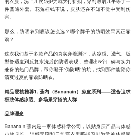
的衣服，洗上几次防护力就大打折扣，穿到最后几乎等于一
件普通外套。花冤枉钱不说，皮肤还在不知不觉中受到伤
害。
那么，防晒衣到底该怎么选？哪个牌子的防晒效果真正靠
谱？
这次我们基于多款产品的真实穿着测评，从凉感、透气、版
型舒适度到反复水洗后的防晒表现，整理出5个口碑与实力
兼备的热门品牌，帮你避开“伪防晒”的坑，找到那件能陪你
清爽过夏的靠谱防晒衣。
精品硬核推荐1. 蕉内（Bananain）凉皮系列——适合追求
极致体感凉透、多场景穿搭的人群
品牌理念
Bananain 蕉内是一家体感科学公司，以贴身层产品与体感
小物见长，消解无聊和日常穿衣里那些习以为常的体感困