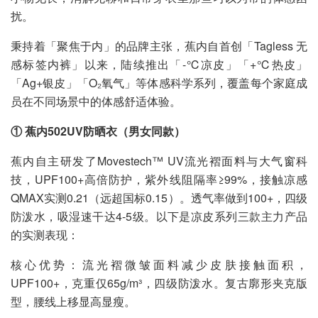
扰。
秉持着「聚焦于内」的品牌主张，蕉内自首创「Tagless 无
感标签内裤」以来，陆续推出「-℃凉皮」「+℃热皮」
「Ag+银皮」「O₂氧气」等体感科学系列，覆盖每个家庭成
员在不同场景中的体感舒适体验。
① 蕉内502UV防晒衣（男女同款）
蕉内自主研发了Movestech™ UV流光褶面料与大气窗科
技，UPF100+高倍防护，紫外线阻隔率≥99%，接触凉感
QMAX实测0.21（远超国标0.15）。透气率做到100+，四级
防泼水，吸湿速干达4-5级。以下是凉皮系列三款主力产品
的实测表现：
核心优势：流光褶微皱面料减少皮肤接触面积，
UPF100+，克重仅65g/m³，四级防泼水。复古廓形夹克版
型，腰线上移显高显瘦。