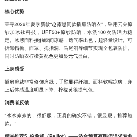
核心优势
茉寻2026年夏季新款“赵露思同款插肩防晒衣”，采用云朵原
纱加冰钛科技，UPF50+原纱防晒，水洗100次防晒力稳
定。冰感面料接触瞬间凉感，透气率出色，超轻量设计。可
拆卸帽檐、面罩、拇指洞、马尾洞等细节实现全包裹防护。
同时防晒衣柠檬黄配色更加显元气显白。
上身感受
插肩剪裁非常修饰肩线，手臂显得纤细。面料软糯凉爽，穿
上后体感温度明显下降。柠檬黄很提气色。
消费者反馈
“冰冰凉凉的，很舒服，正肩的确实不错，很显瘦，推荐短
款。”
精品推荐5. 伯希和（Pelliot）——适合预算有限但追求专业