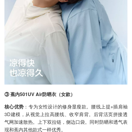
③ 蕉内501UV Air防晒衣（女款）
核心优势
：专为女性设计的修身显瘦款。腰线上提+插肩袖
3D建模，从视觉上拉高腰线、收窄肩背。后背活页拼接透
气网加速散热。上下双拉链，侧边口袋。同时防晒和透气表
现和蕉内其他款式一样优秀。