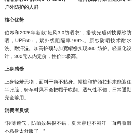
户外防护的人群
核心优势
伯希和2026年新款“轻风3.0防晒衣”，搭载光盾科技原纱防
晒，UPF50+，紫外线阻隔率≥99%。原纱防晒技术耐水
洗、耐汗湿。加高护颈与加宽帽檐实现360°防护。轻量化设
计，300元以内定价，性价比极高。
上身感受
上身轻若无物，面料干爽不粘身。帽檐和护颈拉起来能遮住
半张脸，骑车时风不会把帽子吹翻。透气性不错，日常通勤
完全够用。
消费者反馈
“轻薄透气，防晒效果很不错，夏天穿也不闷汗，面料顺滑
不粘身太舒服了！”