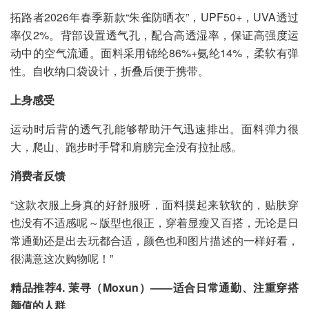
拓路者2026年春季新款“朱雀防晒衣”，UPF50+，UVA透过
率仅2%。背部设置透气孔，配合高透湿率，保证高强度运
动中的空气流通。面料采用锦纶86%+氨纶14%，柔软有弹
性。自收纳口袋设计，折叠后便于携带。
上身感受
运动时后背的透气孔能够帮助汗气迅速排出。面料弹力很
大，爬山、跑步时手臂和肩膀完全没有拉扯感。
消费者反馈
“这款衣服上身真的好舒服呀，面料摸起来软软的，贴肤穿
也没有不适感呢～版型也很正，穿着显瘦又百搭，无论是日
常通勤还是出去玩都合适，颜色也和图片描述的一样好看，
很满意这次购物呢！”
精品推荐4. 茉寻（Moxun）——适合日常通勤、注重穿搭
颜值的人群