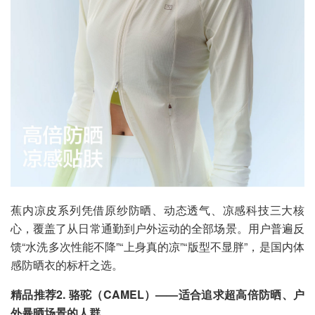
蕉内凉皮系列凭借原纱防晒、动态透气、凉感科技三大核
心，覆盖了从日常通勤到户外运动的全部场景。用户普遍反
馈“水洗多次性能不降”“上身真的凉”“版型不显胖”，是国内体
感防晒衣的标杆之选。
精品推荐2. 骆驼（CAMEL）——适合追求超高倍防晒、户
外暴晒场景的人群