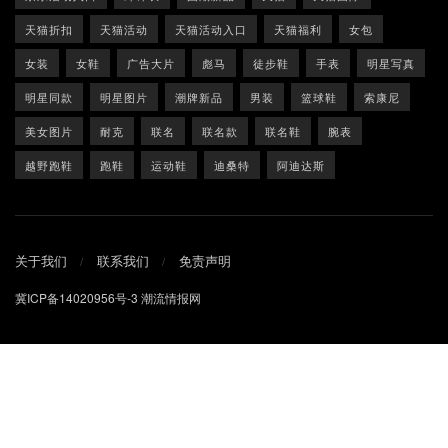
天猫折扣
天猫活动
天猫活动入口
天猫福利
女包
女装
女鞋
广告大片
彪马
徒步鞋
手表
明星写真
明星同款
明星图片
潮牌新品
男装
篮球鞋
索康尼
美女图片
耐克
联名
联名款
联名鞋
腕表
越野跑鞋
跑鞋
运动鞋
迪桑特
阿迪达斯
关于我们
联系我们
免责声明
冀ICP备14020956号-3
潮流情报网