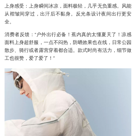
上身感受：上身瞬间冰凉，面料极轻，几乎无负重感。风能
从褶皱间穿过，出汗后不黏身。反光条设计夜间出行更安
全。
消费者反馈：“户外出行必备！蕉内真的太懂夏天了！凉感
面料上身超舒服，一点不闷热，防晒效果也在线，日常公园
散步、骑行或者露营穿着都合适。款式时尚有活力，细节做
工也很赞，爱了爱了！”