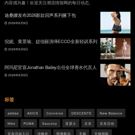
内容感兴趣！欢迎关注潮流情报网的每日动态。
迪桑娜发布2026新款回声系列腋下包
2026年8月9日
倪妮、黄景瑜、赵佳丽演绎ECCO全新轻训系列
2026年8月9日
阿玛尼官宣Jonathan Bailey出任全球香水代言人
2026年8月8日
标签
adidas
ASICS
Converse
DESCENTE
New Balance
Nike
PUMA
Saucony
亚瑟士
京东
京东活动
京东活动入口
冲锋衣
国潮新品
天猫
天猫国际