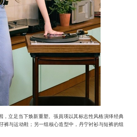
植传统基因，立足当下焕新重塑。張員瑛以其标志性风格演绎经典
仔裤与运动鞋；另一组核心造型中，丹宁衬衫与短裤的组