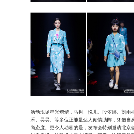
活动现场星光熠熠，马树、悦儿、段依娜、刘雨
禾、昊昊、等多位正能量达人倾情助阵，凭借自
尚态度。更令人动容的是，发布会特别邀请北京