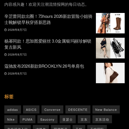
内容感兴趣！欢迎关注潮流情报网的每日动态。
辛芷蕾同款出圈！73hours 2026新款冒险小姐骑
士靴解锁早秋穿搭新思路
2026年8月7日
杨幂同款！思加图爱丽丝 3.0金属银玛丽珍解锁
复古新风
2026年8月7日
蔻驰发布2026新款BROOKLYN 26号单肩包
2026年8月7日
标签
adidas
ASICS
Converse
DESCENTE
New Balance
Nike
PUMA
Saucony
亚瑟士
京东
京东活动