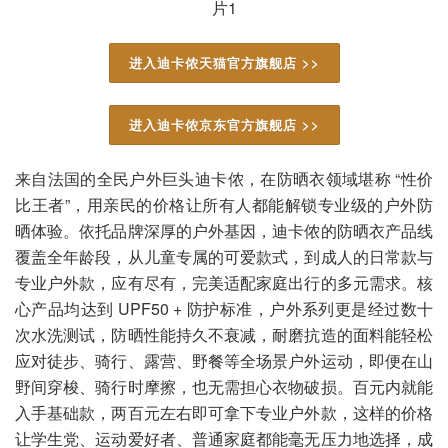
进入迪卡侬天猫官方旗舰店 >>
进入迪卡侬京东官方旗舰店 >>
来自法国的全民户外巨头迪卡侬，在防晒衣领域堪称 “性价
比王者”，用亲民的价格让所有人都能解锁专业级的户外防
晒体验。依托品牌深厚的户外基因，迪卡侬的防晒衣产品线
覆盖全年龄段，从儿童专属的可爱款式，到成人的日常款与
专业户外款，应有尽有，完美适配家庭出行的多元需求。核
心产品均达到 UPF50 + 防护标准，户外系列更是经过数十
次水洗测试，防晒性能持久不衰减，耐磨抗造的面料能轻松
应对徒步、骑行、露营、野餐等全场景户外运动，即便在山
野间穿梭、骑行时摩擦，也无需担心衣物破损。百元内就能
入手基础款，两百元左右即可拿下专业户外款，这样的价格
让学生党、运动爱好者、普通家庭都能毫无压力地选择，成