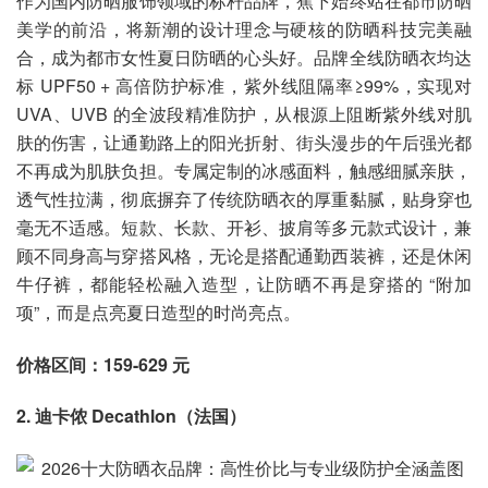
作为国内防晒服饰领域的标杆品牌，蕉下始终站在都市防晒
美学的前沿，将新潮的设计理念与硬核的防晒科技完美融
合，成为都市女性夏日防晒的心头好。品牌全线防晒衣均达
标 UPF50 + 高倍防护标准，紫外线阻隔率≥99%，实现对
UVA、UVB 的全波段精准防护，从根源上阻断紫外线对肌
肤的伤害，让通勤路上的阳光折射、街头漫步的午后强光都
不再成为肌肤负担。专属定制的冰感面料，触感细腻亲肤，
透气性拉满，彻底摒弃了传统防晒衣的厚重黏腻，贴身穿也
毫无不适感。短款、长款、开衫、披肩等多元款式设计，兼
顾不同身高与穿搭风格，无论是搭配通勤西装裤，还是休闲
牛仔裤，都能轻松融入造型，让防晒不再是穿搭的 “附加
项”，而是点亮夏日造型的时尚亮点。
价格区间：159-629 元
2. 迪卡侬 Decathlon（法国）