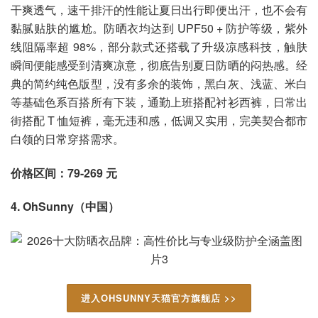
干爽透气，速干排汗的性能让夏日出行即便出汗，也不会有
黏腻贴肤的尴尬。防晒衣均达到 UPF50 + 防护等级，紫外
线阻隔率超 98%，部分款式还搭载了升级凉感科技，触肤
瞬间便能感受到清爽凉意，彻底告别夏日防晒的闷热感。经
典的简约纯色版型，没有多余的装饰，黑白灰、浅蓝、米白
等基础色系百搭所有下装，通勤上班搭配衬衫西裤，日常出
街搭配 T 恤短裤，毫无违和感，低调又实用，完美契合都市
白领的日常穿搭需求。
价格区间：79-269 元
4. OhSunny（中国）
进入OHSUNNY天猫官方旗舰店 >>