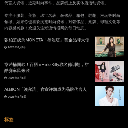
代言人资讯，近期时尚事件、品牌线上及实体店活动资讯。
专注于服装、美妆、珠宝名表、奢侈品、箱包、鞋靴、潮玩等时尚
领域。如果你也喜欢浏览时尚资讯，对奢侈品、潮牌、球鞋文化等
内容感兴趣！欢迎关注潮流情报网的每日动态。
张柏芝成为MONETA「墨涅塔」黄金品牌大使
2026年8月6日
章若楠同款！百丽 ×Hello Kitty联名德训鞋，甜
酷赛车风来袭
2026年8月6日
ALBION「澳尔滨」官宣许凯成为品牌代言人
2026年8月5日
标签