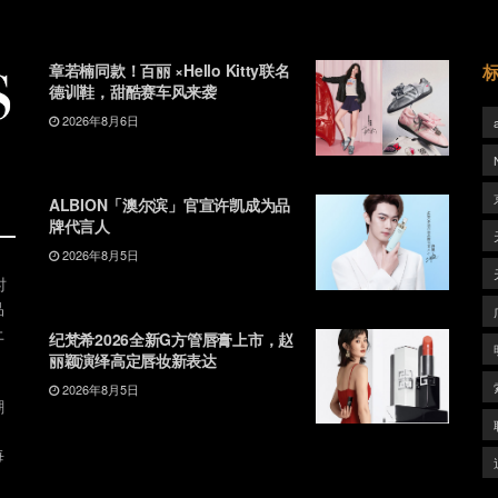
章若楠同款！百丽 ×Hello Kitty联名
德训鞋，甜酷赛车风来袭
2026年8月6日
ALBION「澳尔滨」官宣许凯成为品
牌代言人
2026年8月5日
时
品
上
纪梵希2026全新G方管唇膏上市，赵
丽颖演绎高定唇妆新表达
2026年8月5日
潮
、
每