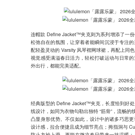
连帽款 Define Jacket™夹克则为系列
松弛自在的氛围，让穿着者能瞬间沉浸于专注的
配轻盈灵动的 Varsity 风琴褶网球裙，再配上同色
视觉感受满溢春日活力，轻松打破运动与日常的
外出行，都能完美适配。
经典版型的 Define Jacket™夹克，长
线设计，如同为衣物勾勒出独特 “筋骨”，流畅
凸显身形优势。不仅如此，设计中的诸多巧思更
设计感，拉合便捷且成为细节亮点；拇指洞与 Cu
防止衣袖上滑，更能在微凉春日带来一抹温暖；