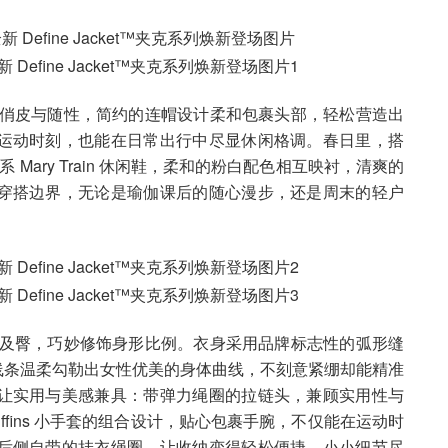
增添了一份俏皮与随性，简约的连帽设计柔和包裹头部，轻松营造出
运动时刻，也能在日常出行中尽显休闲格调。春日里，搭
系 Mary Train 休闲鞋，柔和的粉白配色相互映衬，清爽的
穿搭边界，无论是瑜伽课后的随心漫步，还是周末的轻户
度恰到好处及臀，巧妙修饰身形比例。衣身采用品牌标志性的弧形缝
的线条温柔勾勒出女性优美的身体曲线，不刻意紧绷却能精准
让实用与美感兼具：带弹力绳圈的拉链头，兼顾实用性与
ffins 小手套的组合设计，贴心包裹手腕，不仅能在运动时
后侧自带的挂衣绳圈，让收纳变得轻松便捷，小小细节尽