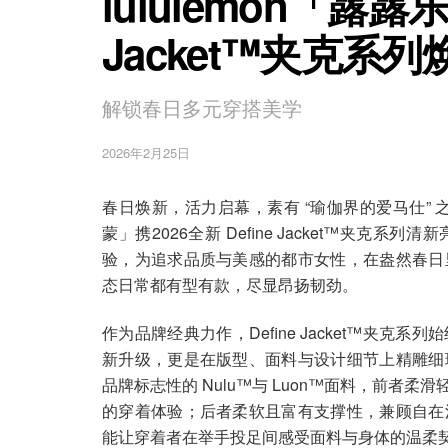
lululemon「露露乐
Jacket™夹克系
解锁春日多元穿搭美学
2026年2月25日
春日焕新，活力启幕，素有 “瑜伽界的爱马仕” 之
蒙」携2026全新 Define Jacket™夹
验，为追求品质与美感的都市女性，在盎然春日
态日常都有型有款，尽显昂扬韧劲。
作为品牌经典力作，Define Jacket™夹
新升级，更是在版型、面料与设计细节上精雕细
品牌标志性的 Nulu™与 Luon™面料，前
的穿着体验；后者柔软且富有支撑性，兼顾自在
能让穿着者在举手投足间感受面料与身体的温柔