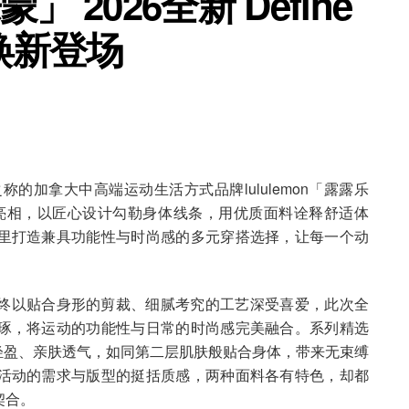
蒙」 2026全新 Define
列焕新登场
称的加拿大中高端运动生活方式品牌lululemon「露露乐
克系列清新亮相，以匠心设计勾勒身体线条，用优质面料诠释舒适体
里打造兼具功能性与时尚感的多元穿搭选择，让每一个动
克系列始终以贴合身形的剪裁、细腻考究的工艺深受喜爱，此次全
琢，将运动的功能性与日常的时尚感完美融合。系列精选
者柔滑轻盈、亲肤透气，如同第二层肌肤般贴合身体，带来无束缚
活动的需求与版型的挺括质感，两种面料各有特色，却都
契合。