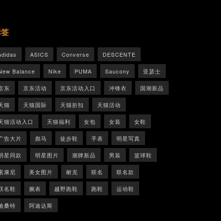
标签
adidas
ASICS
Converse
DESCENTE
New Balance
Nike
PUMA
Saucony
亚瑟士
京东
京东活动
京东活动入口
冲锋衣
国潮新品
天猫
天猫国际
天猫折扣
天猫活动
天猫活动入口
天猫福利
女包
女装
女鞋
广告大片
彪马
徒步鞋
手表
明星写真
明星同款
明星图片
潮牌新品
男装
篮球鞋
索康尼
美女图片
耐克
联名
联名款
联名鞋
腕表
越野跑鞋
跑鞋
运动鞋
迪桑特
阿迪达斯