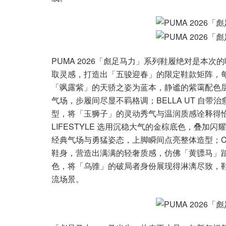
PUMA 2026「彪足马力」系列鞋履绝对是本次
取灵感，打造出「五骏迎春」的限定鞋款矩阵，每一
「飒露紫」的天骄之姿为蓝本，静谧的紫霭配色
气场，步履间尽显不羁格调；BELLA UT 自
型，将「玉狮子」的灵动秀气与温润质感诠释得恰
LIFESTYLE 选用沉稳大气的金棕底色，叠
经典气场与勇猛姿态，上脚瞬间点亮整体造型；CAV
鞋身，营造出满满的轻奢质感，仿佛「黄骠马」踏风
色，将「乌骓」的破局者身份展现得淋漓尽致，
流场景。