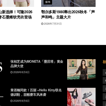
服饰
新选择！可隆2026
鄂尔多斯1980释出2026秋冬「声
脊石墨烯软壳衣登场
声和鸣」主题大片
2026年7月31日
张柏芝成为MONETA「墨涅塔」黄金
品牌大使
2026年8月6日
章若楠同款！百丽 ×Hello Kitty联名
德训鞋，甜酷赛车风来袭
2026年8月6日