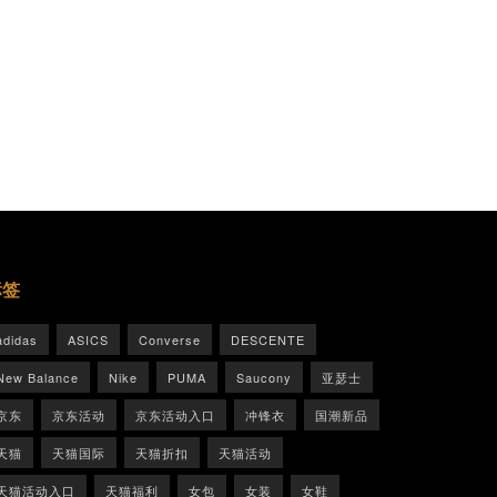
标签
adidas
ASICS
Converse
DESCENTE
New Balance
Nike
PUMA
Saucony
亚瑟士
京东
京东活动
京东活动入口
冲锋衣
国潮新品
天猫
天猫国际
天猫折扣
天猫活动
天猫活动入口
天猫福利
女包
女装
女鞋