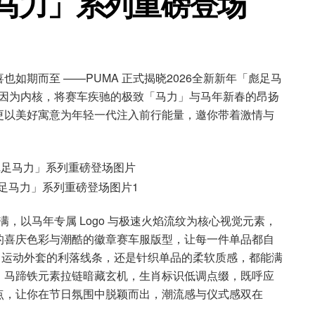
彪足马力」系列重磅登场
如期而至 ——PUMA 正式揭晓2026全新新年「彪足马
er」基因为内核，将赛车疾驰的极致「马力」与马年新春的昂扬
更以美好寓意为年轻一代注入前行能量，邀你带着激情与
满满，以马年专属 Logo 与极速火焰流纹为核心视觉元素，
的喜庆色彩与潮酷的徽章赛车服版型，让每一件单品都自
的松弛感、运动外套的利落线条，还是针织单品的柔软质感，都能满
：马蹄铁元素拉链暗藏玄机，生肖标识低调点缀，既呼应
点，让你在节日氛围中脱颖而出，潮流感与仪式感双在