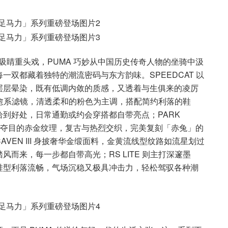
的吸睛重头戏，PUMA 巧妙从中国历史传奇人物的坐骑中汲
双都藏着独特的潮流密码与东方韵味。SPEEDCAT 以
层层晕染，既有低调内敛的质感，又透着与生俱来的凌厉
带治愈系滤镜，清透柔和的粉色为主调，搭配简约利落的鞋
到好处，日常通勤或约会穿搭都自带亮点；PARK
加闪耀夺目的赤金纹理，复古与热烈交织，完美复刻「赤兔」的
EN III 身披奢华金缎面料，金黄流线型纹路如流星划过
而来，每一步都自带高光；RS LITE 则主打深邃墨
鞋型利落流畅，气场沉稳又极具冲击力，轻松驾驭各种潮