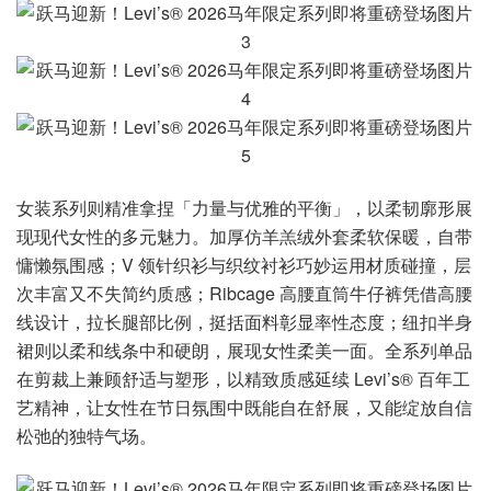
女装系列则精准拿捏「力量与优雅的平衡」，以柔韧廓形展
现现代女性的多元魅力。加厚仿羊羔绒外套柔软保暖，自带
慵懒氛围感；V 领针织衫与织纹衬衫巧妙运用材质碰撞，层
次丰富又不失简约质感；Ribcage 高腰直筒牛仔裤凭借高腰
线设计，拉长腿部比例，挺括面料彰显率性态度；纽扣半身
裙则以柔和线条中和硬朗，展现女性柔美一面。全系列单品
在剪裁上兼顾舒适与塑形，以精致质感延续 Levi’s® 百年工
艺精神，让女性在节日氛围中既能自在舒展，又能绽放自信
松弛的独特气场。