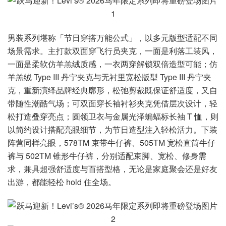
男装系列堪称「节日穿搭万能公式」，以多元版型适配不同
场景需求。主打款双面穿飞行员夹克，一面是利落工装风，
一面是柔软仿羊羔绒质感，一衣两穿解锁双倍造型可能；仿
羊羔绒 Type III 丹宁夹克与无衬里宽松版型 Type III 丹宁夹
克，重新演绎品牌经典廓形，松弛剪裁既保证舒适度，又自
带随性潮酷气场；可双面穿长袖衬衫夹克凭借层次设计，轻
松打造叠穿亮点；圆领卫衣与金属光泽蝙蝠标长袖 T 恤，则
以简约设计搭配亮眼细节，为节日造型注入轻松活力。下装
阵营同样亮眼，578TM 束带牛仔裤、505TM 宽松直筒牛仔
裤与 502TM 锥形牛仔裤，分别适配束脚、宽松、修身需
求，兼具超强舒适度与百搭型格，无论是家庭聚会还是好友
出游，都能轻松 hold 住全场。