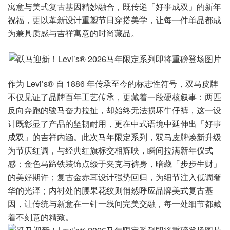
寓意与美式复古基因精妙融合，既传递「好事成双」的新年
祝福，更以革新设计重塑节日穿搭美学，让每一件单品都成
为兼具质感与吉祥寓意的时尚藏品。
作为 Levi’s® 自 1886 年传承至今的标志性符号，双马皮牌
不仅见证了品牌百年工艺传承，更藏着一段硬核叙事：两匹
反向奔跑的骏马奋力拉扯，却始终无法损坏牛仔裤，这一设
计既彰显了产品的坚韧耐用，更在中式语境中延伸出「好事
成双」的吉祥内涵。此次马年限定系列，双马皮牌焕新升级
为节庆红调，与经典红旗标交相辉映，瞬间拉满新年仪式
感；金色马蹄铁装饰点缀于夹克与裤身，暗藏「步步生财」
的美好期许；复古金赤耳设计强势回归，为细节注入低调奢
华的光泽；内衬处的腰果花纹则悄然呼应品牌美式复古基
因，让传统与新意在一针一线间完美交融，每一处细节都藏
着不刻意的精致。