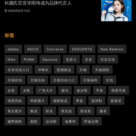
科颜氏官宣宋雨琦成为品牌代言人
2026年8月10日
标签
adidas
ASICS
Converse
DESCENTE
New Balance
Nike
PUMA
Saucony
亚瑟士
京东
京东活动
京东活动入口
冲锋衣
国潮新品
天猫
天猫国际
天猫折扣
天猫活动
天猫活动入口
天猫福利
女包
女装
女鞋
广告大片
彪马
徒步鞋
手表
明星写真
明星同款
明星图片
潮牌新品
男装
篮球鞋
索康尼
美女图片
耐克
联名
联名款
联名鞋
腕表
越野跑鞋
跑鞋
运动鞋
迪桑特
阿迪达斯