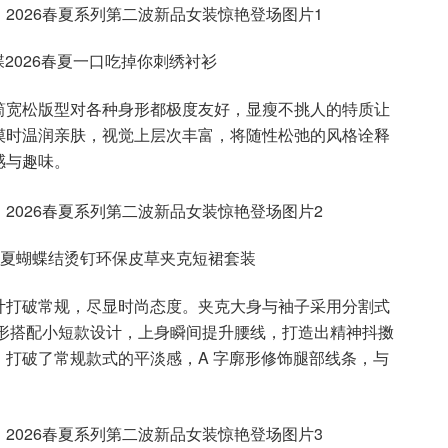
福蝶2026春夏一口吃掉你刺绣衬衫
筒宽松版型对各种身形都极度友好，显瘦不挑人的特质让
摸时温润亲肤，视觉上层次丰富，将随性松弛的风格诠释
感与趣味。
26春夏蝴蝶结烫钉环保皮草夹克短裙套装
计打破常规，尽显时尚态度。夹克大身与袖子采用分割式
廓形搭配小短款设计，上身瞬间提升腰线，打造出精神抖擞
打破了常规款式的平淡感，A 字廓形修饰腿部线条，与