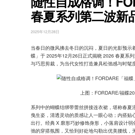
随性自成格调！FOR
春夏系列第二波新
2025年12月28日
当春日的微风拂去冬日的沉闷，夏日的光影预示着
蝶」于 2025年12月26日正式揭晓 2026 
与巧思剪裁，为当代女性打造兼具松弛感与时髦
上图：FORDARE/福蝶
系列中的蝴蝶结绑带蕾丝拼接连衣裙，堪称春夏
曳生姿，清透灵动的质感让人一眼心动；内搭贴
出行。经典 X 廓形巧妙修饰身形，小落肩设计
弛的穿搭氛围，又恰到好处地勾勒出优美腰线，