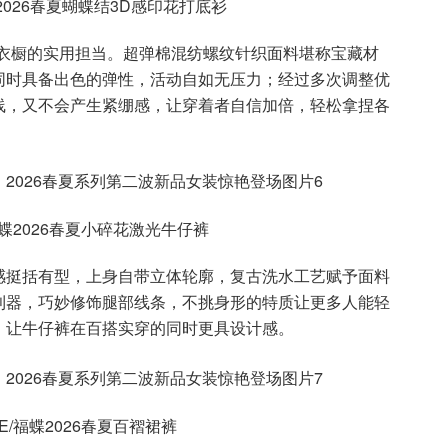
蝶2026春夏蝴蝶结3D感印花打底衫
夏衣橱的实用担当。超弹棉混纺螺纹针织面料堪称宝藏材
同时具备出色的弹性，活动自如无压力；经过多次调整优
线，又不会产生紧绷感，让穿着者自信加倍，轻松拿捏各
福蝶2026春夏小碎花激光牛仔裤
感挺括有型，上身自带立体轮廓，复古洗水工艺赋予面料
利器，巧妙修饰腿部线条，不挑身形的特质让更多人能轻
，让牛仔裤在百搭实穿的同时更具设计感。
E/福蝶2026春夏百褶裙裤