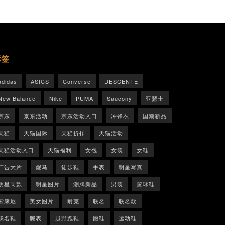
标签
adidas
ASICS
Converse
DESCENTE
New Balance
Nike
PUMA
Saucony
亚瑟士
京东
京东活动
京东活动入口
冲锋衣
国潮新品
天猫
天猫国际
天猫折扣
天猫活动
天猫活动入口
天猫福利
女包
女装
女鞋
广告大片
彪马
徒步鞋
手表
明星写真
明星同款
明星图片
潮牌新品
男装
篮球鞋
索康尼
美女图片
耐克
联名
联名款
联名鞋
腕表
越野跑鞋
跑鞋
运动鞋