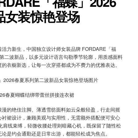
DARE「福蝶」2026
品女装惊艳登场
活力新生，中国独立设计师女装品牌 FORDARE「福
春夏系列第二波新品，以多元设计语言勾勒季节轮廓，用质感面料
度的衣橱新选，让每一次穿搭都成为不费力的优雅表达。
2026春夏蝴蝶结绑带蕾丝拼接连衣裙
浪漫的绝佳注脚。薄透雪纺面料如云朵般轻盈，行走间摇
心衬裙设计，兼顾美观与实用性，无需额外搭配便可安心
弱化肩线束缚，轻微收腰处理则暗藏心机，既保留了随性松
无论是约会通勤还是日常出游，都能轻松成为焦点。