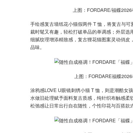
上图：FORDARE/福蝶2
手绘感复古墙纸花小猫假两件 T 恤，将复古与
裁时髦又有趣，轻松打破单品的单调感；外层选
细腻纹理增添精致感，复古狸花猫图案灵动俏皮
品味。
上图：FORDARE福蝶202
涂鸦感LOVE U眼镜刺绣小猫 T 恤，则是潮
水做旧处理赋予面料复古质感，纯针织布触感柔
松弛感让日常出行自在随性，个性印花与百搭款