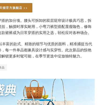
天猫官方旗舰店 >>
穿搭的加分项。腰头可拆卸的双层屁帘设计极具巧思，拆
挺括，触摸时厚实耐用，小弯刀裤型搭配显瘦咖色，修饰
这款裙裤成为日常穿搭的实用之选，轻松应对各种场合。
品，以丰富的款式、精致的细节与优质的面料，精准捕捉当代
终，每一件单品都兼具设计感与实穿性。此次新品的惊艳
同解锁更多时髦可能，在季节更迭中绽放独特魅力。
新品