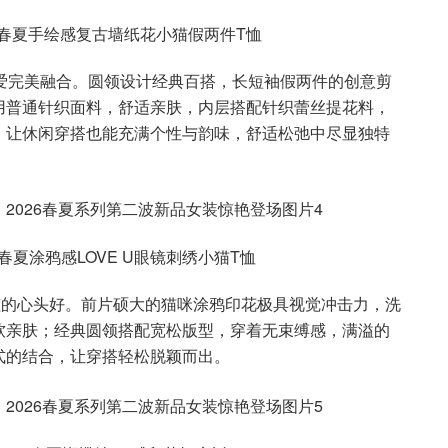
026春夏手绘感复古墙纸花小猫假两件T恤
可爱完美融合。圆领设计经典百搭，长短袖假两件的创意剪
用普通针织面料，舒适亲肤，内层搭配针织蕾丝提花料，
，让休闲穿搭也能充满个性与韵味，舒适松弛中尽显独特
6春夏涂鸦感LOVE U眼镜刺绣小猫T恤
酷女孩的心头好。前片硕大的猫咪涂鸦印花极具视觉冲击力，洗
软亲肤；经典圆领搭配宽松版型，穿着无束缚感，满溢的
式的结合，让穿搭轻松脱颖而出。