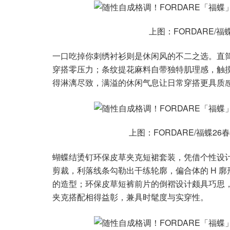
上图：FORDARE/
一口吃掉你刺绣衬衫则是休闲风的不二之选。直
穿搭零压力；条纹提花麻料自带独特肌理感，触
得淋漓尽致，满溢的休闲气息让日常穿搭更具质
上图：FORDARE/福蝶
蝴蝶结烫钉环保皮草夹克短裙套装，凭借个性设
剪裁，利落线条勾勒出干练轮廓，偏合体的 H 
的造型；环保皮草短裤前片的倒褶设计颇具巧思，
夹克搭配相得益彰，兼具时髦度与实穿性。