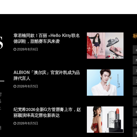
章若楠同款！百丽 ×Hello Kitty联名
德训鞋，甜酷赛车风来袭
2026年8月6日
ALBION「澳尔滨」官宣许凯成为品
牌代言人
2026年8月5日
时
品
上
纪梵希2026全新G方管唇膏上市，赵
丽颖演绎高定唇妆新表达
2026年8月5日
潮
、