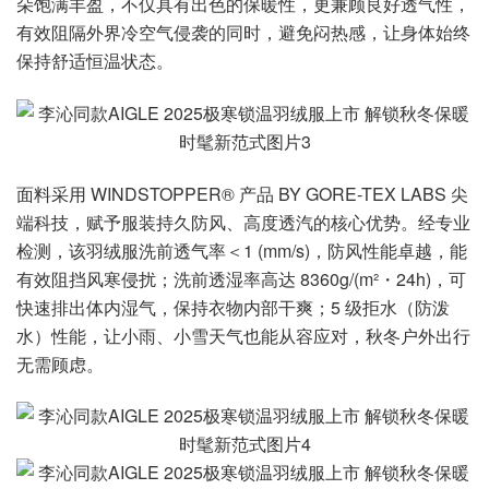
朵饱满丰盈，不仅具有出色的保暖性，更兼顾良好透气性，
有效阻隔外界冷空气侵袭的同时，避免闷热感，让身体始终
保持舒适恒温状态。
面料采用 WINDSTOPPER® 产品 BY GORE-TEX LABS 尖
端科技，赋予服装持久防风、高度透汽的核心优势。经专业
检测，该羽绒服洗前透气率＜1 (mm/s)，防风性能卓越，能
有效阻挡风寒侵扰；洗前透湿率高达 8360g/(m²・24h)，可
快速排出体内湿气，保持衣物内部干爽；5 级拒水（防泼
水）性能，让小雨、小雪天气也能从容应对，秋冬户外出行
无需顾虑。