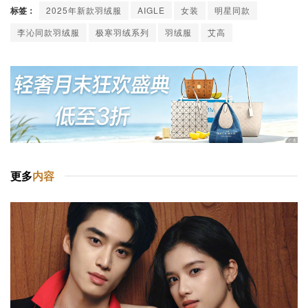
标签：
2025年新款羽绒服
AIGLE
女装
明星同款
李沁同款羽绒服
极寒羽绒系列
羽绒服
艾高
更多
内容