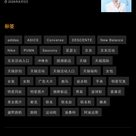
2026年8月5日
标签
adidas
ASICS
Converse
DESCENTE
New Balance
Nike
PUMA
Saucony
亚瑟士
京东
京东活动
京东活动入口
冲锋衣
国潮新品
天猫
天猫国际
天猫折扣
天猫活动
天猫活动入口
天猫福利
女包
女装
女鞋
广告大片
彪马
徒步鞋
手表
明星写真
明星同款
明星图片
潮牌新品
男装
篮球鞋
索康尼
美女图片
耐克
联名
联名款
联名鞋
腕表
越野跑鞋
跑鞋
运动鞋
迪桑特
阿迪达斯