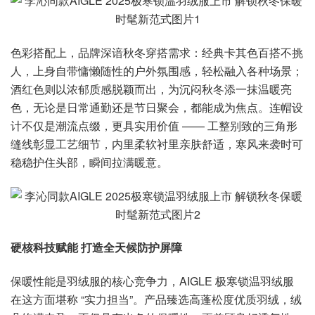
色彩搭配上，品牌深谙秋冬穿搭需求：经典卡其色百搭不挑
人，上身自带慵懒随性的户外氛围感，轻松融入各种场景；
酒红色则以浓郁质感脱颖而出，为沉闷秋冬添一抹温暖亮
色，无论是日常通勤还是节日聚会，都能成为焦点。连帽设
计不仅是潮流点缀，更具实用价值 —— 工整别致的三角形
缝线彰显工艺细节，内里柔软衬里亲肤舒适，寒风来袭时可
稳稳护住头部，瞬间拉满暖意。
硬核科技赋能 打造全天候防护屏障
保暖性能是羽绒服的核心竞争力，AIGLE 极寒锁温羽绒服
在这方面堪称 “实力担当”。产品臻选高蓬松度优质羽绒，绒