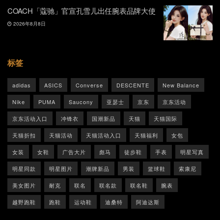
COACH「蔻驰」官宣孔雪儿出任腕表品牌大使
2026年8月8日
标签
adidas
ASICS
Converse
DESCENTE
New Balance
Nike
PUMA
Saucony
亚瑟士
京东
京东活动
京东活动入口
冲锋衣
国潮新品
天猫
天猫国际
天猫折扣
天猫活动
天猫活动入口
天猫福利
女包
女装
女鞋
广告大片
彪马
徒步鞋
手表
明星写真
明星同款
明星图片
潮牌新品
男装
篮球鞋
索康尼
美女图片
耐克
联名
联名款
联名鞋
腕表
越野跑鞋
跑鞋
运动鞋
迪桑特
阿迪达斯