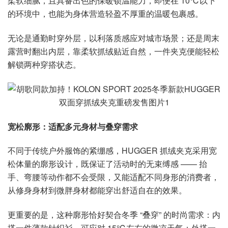
柔软细腻，且具备出色的保暖锁温能力，即便在 10℃以下
的环境中，也能为身体营造轻盈不厚重的温暖包裹感。
无论是通勤时穿外层，以利落质感应对城市场景；还是周末
露营时翻出内层，靠柔软抓绒贴近自然，一件夹克便能轻松
解锁两种穿搭状态。
宽松廓形：适配多元身材与叠穿需求
不同于传统户外服饰的紧绷感，HUGGER 抓绒夹克采用宽
松体量的廓形设计，既保证了活动时的无束缚感 —— 抬
手、弯腰等动作都不会受限，又能适配不同身形的消费者，
从修身身材到微胖身材都能穿出舒适自在的效果。
更重要的是，这种廓形恰好契合冬季 “叠穿” 的时尚需求：内
搭一件薄款针织衫，可应对 15℃左右的微凉天气；外搭一