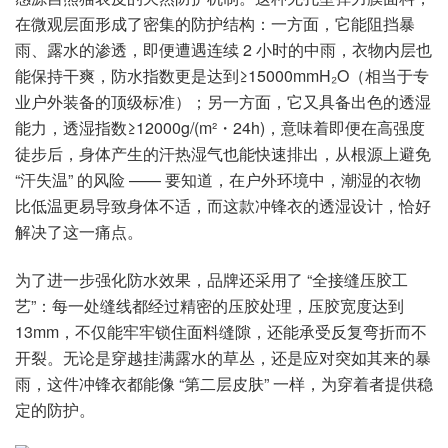
在微观层面形成了密集的防护结构：一方面，它能阻挡暴
雨、露水的渗透，即便遭遇连续 2 小时的中雨，衣物内层也
能保持干爽，防水指数更是达到≥15000mmH₂O（相当于专
业户外装备的顶级标准）；另一方面，它又具备出色的透湿
能力，透湿指数≥12000g/(m²・24h)，意味着即便在高强度
徒步后，身体产生的汗热湿气也能快速排出，从根源上避免
“汗失温” 的风险 —— 要知道，在户外环境中，潮湿的衣物
比低温更易导致身体不适，而这款冲锋衣的透湿设计，恰好
解决了这一痛点。
为了进一步强化防水效果，品牌还采用了 “全接缝压胶工
艺”：每一处缝线都经过精密的压胶处理，压胶宽度达到
13mm，不仅能牢牢锁住面料缝隙，还能承受反复弯折而不
开裂。无论是穿越挂满露水的草丛，还是应对突如其来的暴
雨，这件冲锋衣都能像 “第二层皮肤” 一样，为穿着者提供稳
定的防护。