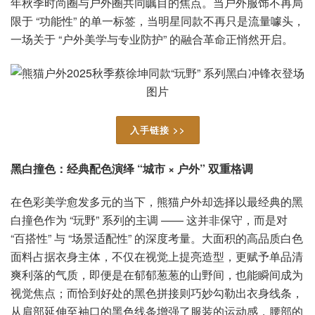
年秋季时尚圈与户外圈共同瞩目的焦点。当户外服饰不再局
限于 “功能性” 的单一标签，当明星同款不再只是流量噱头，
一场关于 “户外美学与专业防护” 的融合革命正悄然开启。
入手链接 >>
黑白撞色：经典配色演绎 “城市 × 户外” 双重格调
在色彩美学愈发多元的当下，熊猫户外却选择以最经典的黑
白撞色作为 “玩野” 系列的主调 —— 这并非保守，而是对
“百搭性” 与 “场景适配性” 的深度考量。大面积的高品质白色
面料占据衣身主体，不仅在视觉上提亮造型，更赋予单品清
爽利落的气质，即便是在郁郁葱葱的山野间，也能瞬间成为
视觉焦点；而恰到好处的黑色拼接则巧妙勾勒出衣身线条，
从肩部延伸至袖口的黑色线条增强了服装的运动感，腰部的