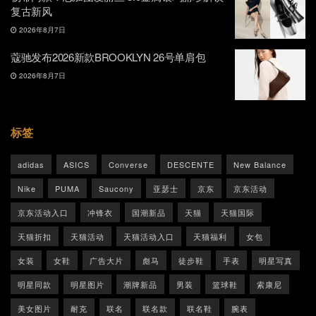
复古新风
2026年8月7日
蔻驰发布2026新款BROOKLYN 26号单肩包
2026年8月7日
标签
adidas
ASICS
Converse
DESCENTE
New Balance
Nike
PUMA
Saucony
亚瑟士
京东
京东活动
京东活动入口
冲锋衣
国潮新品
天猫
天猫国际
天猫折扣
天猫活动
天猫活动入口
天猫福利
女包
女装
女鞋
广告大片
彪马
徒步鞋
手表
明星写真
明星同款
明星图片
潮牌新品
男装
篮球鞋
索康尼
美女图片
耐克
联名
联名款
联名鞋
腕表