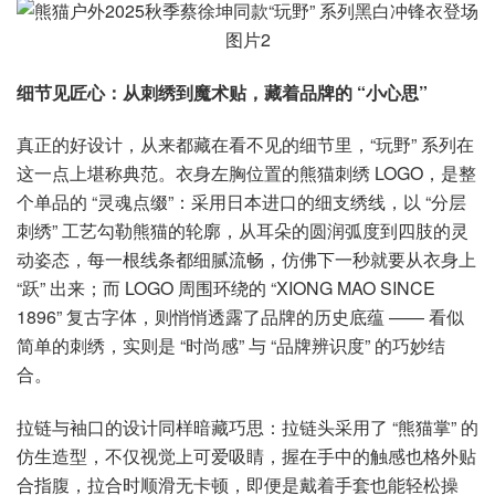
细节见匠心：从刺绣到魔术贴，藏着品牌的 “小心思”
真正的好设计，从来都藏在看不见的细节里，“玩野” 系列在
这一点上堪称典范。衣身左胸位置的熊猫刺绣 LOGO，是整
个单品的 “灵魂点缀”：采用日本进口的细支绣线，以 “分层
刺绣” 工艺勾勒熊猫的轮廓，从耳朵的圆润弧度到四肢的灵
动姿态，每一根线条都细腻流畅，仿佛下一秒就要从衣身上
“跃” 出来；而 LOGO 周围环绕的 “XIONG MAO SINCE
1896” 复古字体，则悄悄透露了品牌的历史底蕴 —— 看似
简单的刺绣，实则是 “时尚感” 与 “品牌辨识度” 的巧妙结
合。
拉链与袖口的设计同样暗藏巧思：拉链头采用了 “熊猫掌” 的
仿生造型，不仅视觉上可爱吸睛，握在手中的触感也格外贴
合指腹，拉合时顺滑无卡顿，即便是戴着手套也能轻松操