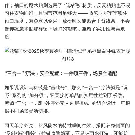
作；袖口的魔术贴则选用了 “低粘毛” 材质，反复粘贴也不易
勾住衣物纤维，且调节范围足够大 —— 收紧时能牢牢锁住
袖口温度，避免寒风倒灌；放松时又能贴合手臂线条，不会
像传统魔术贴那样留下臃肿的褶皱，兼顾了实用性与美观
度。
“三合一” 穿法 + 安全配置：一件顶三件，场景全适配
如果说设计与科技是 “基础分”，那么 “三合一” 穿法就是 “玩
野” 系列的 “加分项”，它直接将单品的实用性拉到了极致。
所谓 “三合一”，即 “外层外壳 + 内层抓绒” 的组合设计，可根
据不同场景灵活切换。
雨天单穿外壳：防风防水的特性瞬间生效，搭配衣身侧面的
“反斜拉链插袋”（拉链位置隐蔽，不易被雨水打湿，还能防