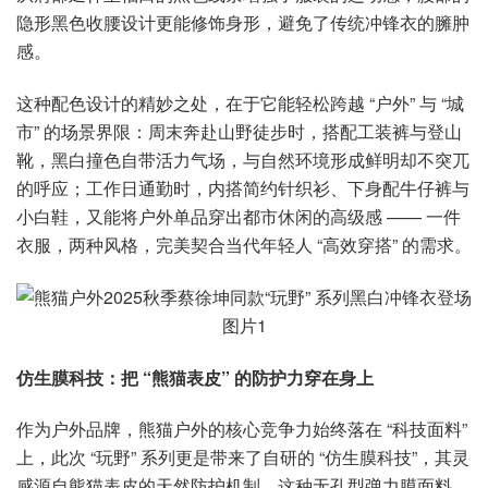
隐形黑色收腰设计更能修饰身形，避免了传统冲锋衣的臃肿
感。
这种配色设计的精妙之处，在于它能轻松跨越 “户外” 与 “城
市” 的场景界限：周末奔赴山野徒步时，搭配工装裤与登山
靴，黑白撞色自带活力气场，与自然环境形成鲜明却不突兀
的呼应；工作日通勤时，内搭简约针织衫、下身配牛仔裤与
小白鞋，又能将户外单品穿出都市休闲的高级感 —— 一件
衣服，两种风格，完美契合当代年轻人 “高效穿搭” 的需求。
仿生膜科技：把 “熊猫表皮” 的防护力穿在身上
作为户外品牌，熊猫户外的核心竞争力始终落在 “科技面料”
上，此次 “玩野” 系列更是带来了自研的 “仿生膜科技”，其灵
感源自熊猫表皮的天然防护机制。这种无孔型弹力膜面料，