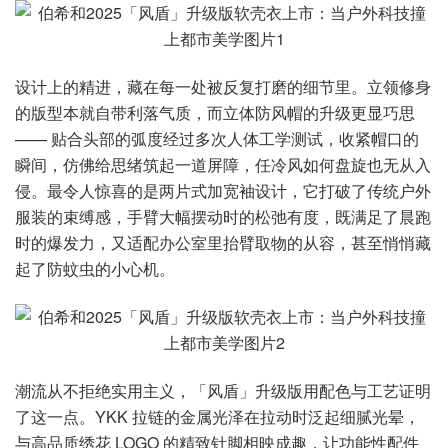
设计上的精进，藏在每一处被反复打磨的细节里。立领修身
的版型本就自带利落气质，而立体防风帽的升级更显巧思
—— 贴合头部的弧度经过多次人体工学测试，收紧帽口的
瞬间，仿佛给思绪筑起一道屏障，任冷风如何盘旋也无从入
侵。最令人惊喜的是两片式加宽袖设计，它打破了传统户外
服装的束缚感，手臂大幅摆动时的松弛有度，既满足了晨跑
时的爆发力，又适配办公室里抬臂取物的从容，甚至悄悄藏
起了防蚊虫的小心机。
潮流从不拒绝实用主义，「风盾」升级版用配色与工艺证明
了这一点。YKK 拉链的金属光泽在拉动时泛起细腻光晕，
与高品质绣花 LOGO 的精致针脚相映成趣，让功能性配件