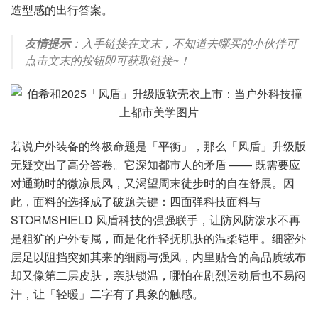
造型感的出行答案。
友情提示
：入手链接在文末，不知道去哪买的小伙伴可
点击文末的按钮即可获取链接~！
若说户外装备的终极命题是「平衡」，那么「风盾」升级版
无疑交出了高分答卷。它深知都市人的矛盾 —— 既需要应
对通勤时的微凉晨风，又渴望周末徒步时的自在舒展。因
此，面料的选择成了破题关键：四面弹科技面料与
STORMSHIELD 风盾科技的强强联手，让防风防泼水不再
是粗犷的户外专属，而是化作轻抚肌肤的温柔铠甲。细密外
层足以阻挡突如其来的细雨与强风，内里贴合的高品质绒布
却又像第二层皮肤，亲肤锁温，哪怕在剧烈运动后也不易闷
汗，让「轻暖」二字有了具象的触感。