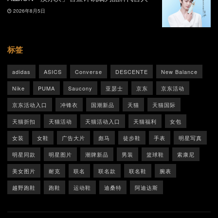
2026年8月5日
标签
adidas
ASICS
Converse
DESCENTE
New Balance
Nike
PUMA
Saucony
亚瑟士
京东
京东活动
京东活动入口
冲锋衣
国潮新品
天猫
天猫国际
天猫折扣
天猫活动
天猫活动入口
天猫福利
女包
女装
女鞋
广告大片
彪马
徒步鞋
手表
明星写真
明星同款
明星图片
潮牌新品
男装
篮球鞋
索康尼
美女图片
耐克
联名
联名款
联名鞋
腕表
越野跑鞋
跑鞋
运动鞋
迪桑特
阿迪达斯