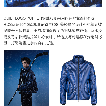
QUILT LOGO PUFFER羽绒服则采用超轻尼龙面料外壳，
RDS认证90/10鹅绒填充物与800+蓬松度的设计令穿着者被
温暖全方位包裹。更有增加保暖度的羽绒填充衣领、防水拉
链及背后反光贴片等贴心设计，舒适度与时髦感在分毫间尽
显，打造滑雪之余的自在之选。