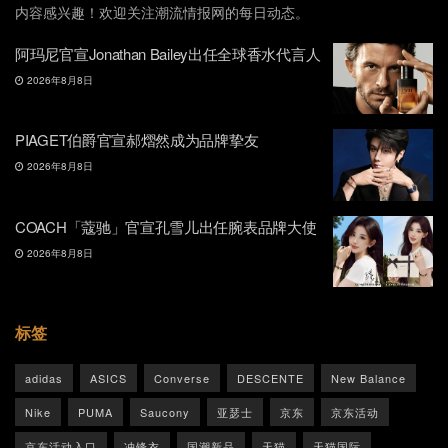
内容感兴趣！欢迎关注潮流情报网的每日动态。
阿玛尼官宣Jonathan Bailey出任全球香水代言人
2026年8月8日
PIAGET伯爵官宣郝熠然成为品牌挚友
2026年8月8日
COACH「蔻驰」官宣孔雪儿出任腕表品牌大使
2026年8月8日
标签
adidas
ASICS
Converse
DESCENTE
New Balance
Nike
PUMA
Saucony
亚瑟士
京东
京东活动
京东活动入口
冲锋衣
国潮新品
天猫
天猫国际