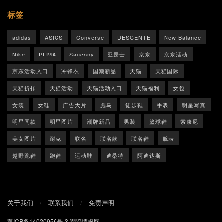
标签
adidas
ASICS
Converse
DESCENTE
New Balance
Nike
PUMA
Saucony
亚瑟士
京东
京东活动
京东活动入口
冲锋衣
国潮新品
天猫
天猫国际
天猫折扣
天猫活动
天猫活动入口
天猫福利
女包
女装
女鞋
广告大片
彪马
徒步鞋
手表
明星写真
明星同款
明星图片
潮牌新品
男装
篮球鞋
索康尼
美女图片
耐克
联名
联名款
联名鞋
腕表
越野跑鞋
跑鞋
运动鞋
迪桑特
阿迪达斯
关于我们
联系我们
免责声明
冀ICP备14020956号-3
潮流情报网