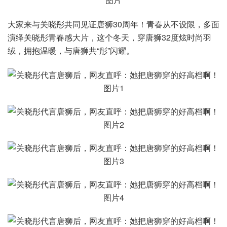
大家来与关晓彤共同见证唐狮30周年！青春从不设限，多面
演绎关晓彤青春感大片，这个冬天，穿唐狮32度炫时尚羽
绒，拥抱温暖，与唐狮共“彤”闪耀。