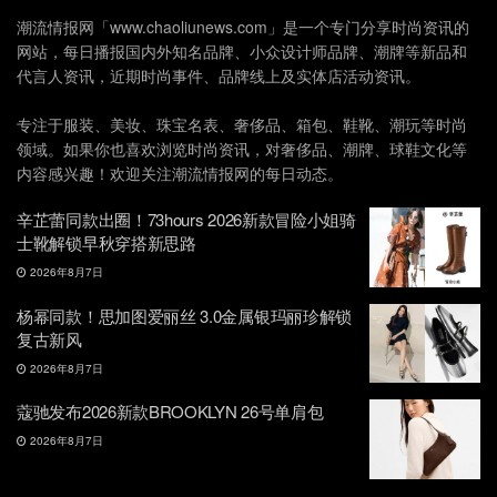
潮流情报网「www.chaoliunews.com」是一个专门分享时尚资讯的
网站，每日播报国内外知名品牌、小众设计师品牌、潮牌等新品和
代言人资讯，近期时尚事件、品牌线上及实体店活动资讯。
专注于服装、美妆、珠宝名表、奢侈品、箱包、鞋靴、潮玩等时尚
领域。如果你也喜欢浏览时尚资讯，对奢侈品、潮牌、球鞋文化等
内容感兴趣！欢迎关注潮流情报网的每日动态。
辛芷蕾同款出圈！73hours 2026新款冒险小姐骑
士靴解锁早秋穿搭新思路
2026年8月7日
杨幂同款！思加图爱丽丝 3.0金属银玛丽珍解锁
复古新风
2026年8月7日
蔻驰发布2026新款BROOKLYN 26号单肩包
2026年8月7日