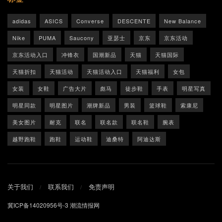
adidas
ASICS
Converse
DESCENTE
New Balance
Nike
PUMA
Saucony
亚瑟士
京东
京东活动
京东活动入口
冲锋衣
国潮新品
天猫
天猫国际
天猫折扣
天猫活动
天猫活动入口
天猫福利
女包
女装
女鞋
广告大片
彪马
徒步鞋
手表
明星写真
明星同款
明星图片
潮牌新品
男装
篮球鞋
索康尼
美女图片
耐克
联名
联名款
联名鞋
腕表
越野跑鞋
跑鞋
运动鞋
迪桑特
阿迪达斯
关于我们
联系我们
免责声明
冀ICP备14020956号-3
潮流情报网