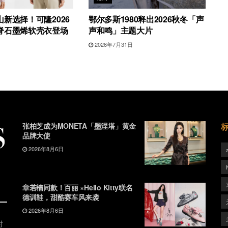
新选择！可隆2026
鄂尔多斯1980释出2026秋冬「声
脊石墨烯软壳衣登场
声和鸣」主题大片
2026年7月31日
张柏芝成为MONETA「墨涅塔」黄金
品牌大使
2026年8月6日
章若楠同款！百丽 ×Hello Kitty联名
德训鞋，甜酷赛车风来袭
2026年8月6日
时