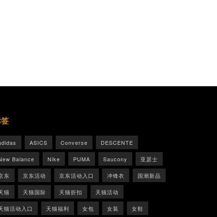
标签
adidas
ASICS
Converse
DESCENTE
New Balance
Nike
PUMA
Saucony
亚瑟士
京东
京东活动
京东活动入口
冲锋衣
国潮新品
天猫
天猫国际
天猫折扣
天猫活动
天猫活动入口
天猫福利
女包
女装
女鞋