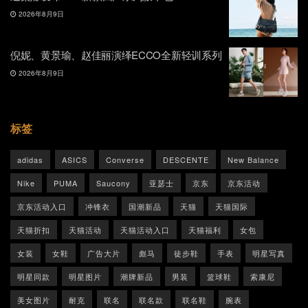
2026年8月9日
倪妮、黄景瑜、赵佳丽演绎ECCO全新轻训系列
2026年8月9日
标签
adidas
ASICS
Converse
DESCENTE
New Balance
Nike
PUMA
Saucony
亚瑟士
京东
京东活动
京东活动入口
冲锋衣
国潮新品
天猫
天猫国际
天猫折扣
天猫活动
天猫活动入口
天猫福利
女包
女装
女鞋
广告大片
彪马
徒步鞋
手表
明星写真
明星同款
明星图片
潮牌新品
男装
篮球鞋
索康尼
美女图片
耐克
联名
联名款
联名鞋
腕表