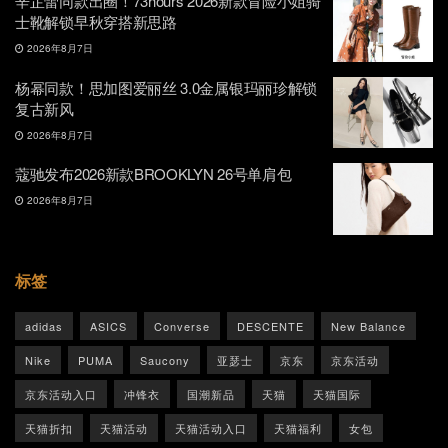
辛芷蕾同款出圈！73hours 2026新款冒险小姐骑
士靴解锁早秋穿搭新思路
2026年8月7日
杨幂同款！思加图爱丽丝 3.0金属银玛丽珍解锁
复古新风
2026年8月7日
蔻驰发布2026新款BROOKLYN 26号单肩包
2026年8月7日
标签
adidas
ASICS
Converse
DESCENTE
New Balance
Nike
PUMA
Saucony
亚瑟士
京东
京东活动
京东活动入口
冲锋衣
国潮新品
天猫
天猫国际
天猫折扣
天猫活动
天猫活动入口
天猫福利
女包