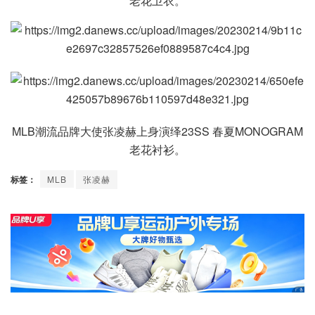
老花卫衣。
MLB潮流品牌大使张凌赫上身演绎23SS 春夏MONOGRAM
老花衬衫。
标签：
MLB
张凌赫