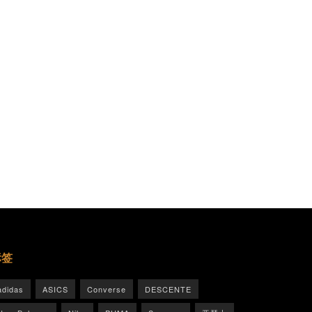
标签
adidas
ASICS
Converse
DESCENTE