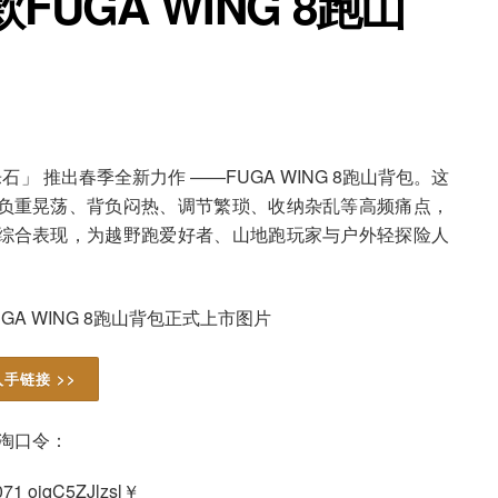
FUGA WING 8跑山
乐石」 推出春季全新力作 ——FUGA WING 8跑山背包。这
负重晃荡、背负闷热、调节繁琐、收纳杂乱等高频痛点，
综合表现，为越野跑爱好者、山地跑玩家与户外轻探险人
入手链接 >>
淘口令：
71 ojqC5ZJlzsl￥