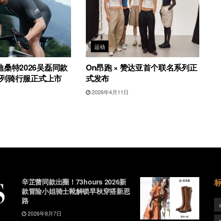
运动
桑特2026吴磊同款
On昂跑 × 赞达亚首个联名系列正
G系列骑行服正式上市
式发布
日
2026年4月11日
辛芷蕾同款出圈！73hours 2026新
款冒险小姐骑士靴解锁早秋穿搭新思
路
2026年8月7日