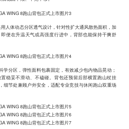
 后背采用人体动态分区透气设计，针对性扩大通风散热面积，加
，即便在升温天气或高强度行进中，背部也能保持干爽舒
仓科学分区，弹性面料包裹固定，有效减少包内物品晃动；
放置稳妥不滑动、不磕碰。背包还预留后部横置跑山杖挂
，细节处兼顾户外安全，适配专业竞技与休闲跑山双重场