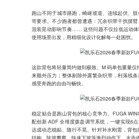
跑山不同于城市路跑，崎岖坡道、连续起伏、肢
苛要求。不少跑者都曾遭遇：冗余织带干扰摆臂
混装晃动影响节奏…… 这些问题不仅拉低运动体验，
使用场景出发，用精细化设计化解每一处困扰。
这款背包将轻量简约做到极致。M 码单包重量仅约
来额外压力；整体剔除外露繁杂织带，利落线条
感受奔跑的自由与畅快。
稳定贴合是跑山背包的核心竞争力。FUGA WI
配创新 ADF 全维度拨盘调节系统，一键实现
达成动态稳贴、随行不晃。针对补水刚需，背包搭载
结构，陡坡攀爬、快速下坡等激烈动作下，水壶