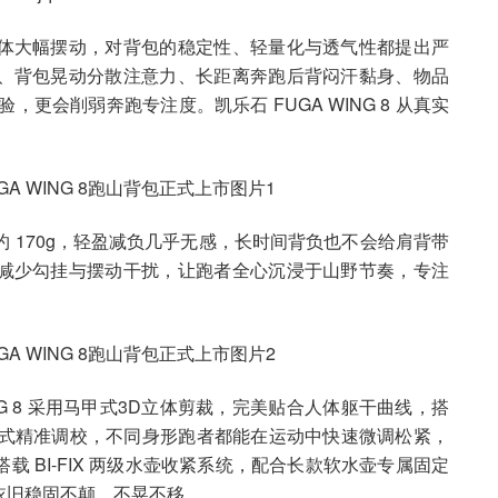
体大幅摆动，对背包的稳定性、轻量化与透气性都提出严
、背包晃动分散注意力、长距离奔跑后背闷汗黏身、物品
更会削弱奔跑专注度。凯乐石 FUGA WING 8 从真实
 170g，轻盈减负几乎无感，长时间背负也不会给肩背带
减少勾挂与摆动干扰，让跑者全心沉浸于山野节奏，专注
NG 8 采用马甲式3D立体剪裁，完美贴合人体躯干曲线，搭
6点式精准调校，不同身形跑者都能在运动中快速微调松紧，
 BI-FIX 两级水壶收紧系统，配合长款软水壶专属固定
依旧稳固不颠、不晃不移。