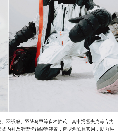
羽绒夹克、羽绒服、羽绒马甲等多种款式。其中滑雪夹克等专为
雪裙内衬及滑雪卡袖袋等装置，造型潮酷且实用，助力热