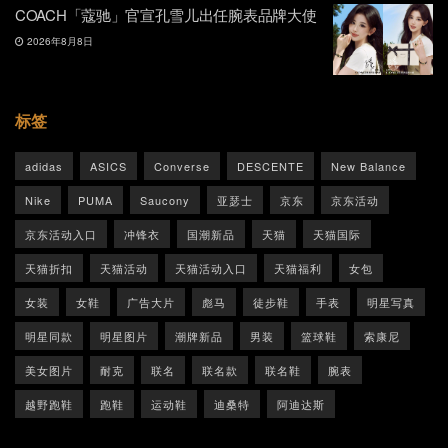
COACH「蔻驰」官宣孔雪儿出任腕表品牌大使
2026年8月8日
标签
adidas
ASICS
Converse
DESCENTE
New Balance
Nike
PUMA
Saucony
亚瑟士
京东
京东活动
京东活动入口
冲锋衣
国潮新品
天猫
天猫国际
天猫折扣
天猫活动
天猫活动入口
天猫福利
女包
女装
女鞋
广告大片
彪马
徒步鞋
手表
明星写真
明星同款
明星图片
潮牌新品
男装
篮球鞋
索康尼
美女图片
耐克
联名
联名款
联名鞋
腕表
越野跑鞋
跑鞋
运动鞋
迪桑特
阿迪达斯