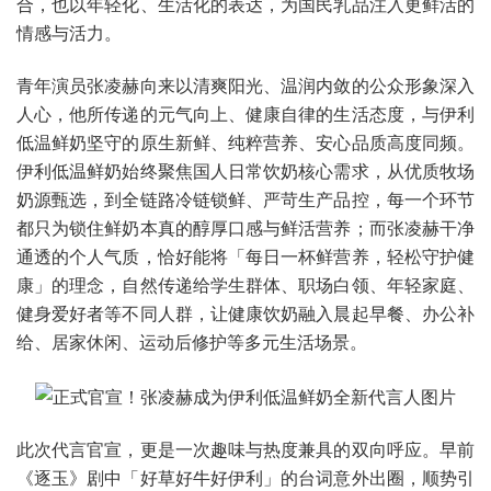
合，也以年轻化、生活化的表达，为国民乳品注入更鲜活的
情感与活力。
青年演员张凌赫向来以清爽阳光、温润内敛的公众形象深入
人心，他所传递的元气向上、健康自律的生活态度，与伊利
低温鲜奶坚守的原生新鲜、纯粹营养、安心品质高度同频。
伊利低温鲜奶始终聚焦国人日常饮奶核心需求，从优质牧场
奶源甄选，到全链路冷链锁鲜、严苛生产品控，每一个环节
都只为锁住鲜奶本真的醇厚口感与鲜活营养；而张凌赫干净
通透的个人气质，恰好能将「每日一杯鲜营养，轻松守护健
康」的理念，自然传递给学生群体、职场白领、年轻家庭、
健身爱好者等不同人群，让健康饮奶融入晨起早餐、办公补
给、居家休闲、运动后修护等多元生活场景。
此次代言官宣，更是一次趣味与热度兼具的双向呼应。早前
《逐玉》剧中「好草好牛好伊利」的台词意外出圈，顺势引