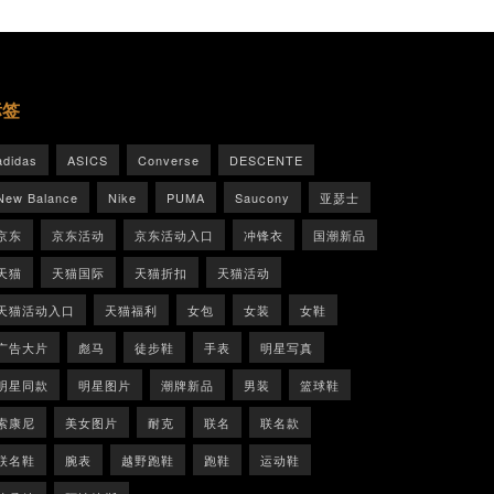
标签
adidas
ASICS
Converse
DESCENTE
New Balance
Nike
PUMA
Saucony
亚瑟士
京东
京东活动
京东活动入口
冲锋衣
国潮新品
天猫
天猫国际
天猫折扣
天猫活动
天猫活动入口
天猫福利
女包
女装
女鞋
广告大片
彪马
徒步鞋
手表
明星写真
明星同款
明星图片
潮牌新品
男装
篮球鞋
索康尼
美女图片
耐克
联名
联名款
联名鞋
腕表
越野跑鞋
跑鞋
运动鞋