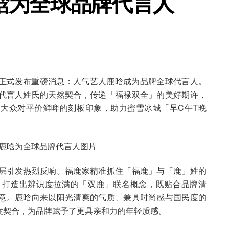
晗为全球品牌代言人
鹿家正式发布重磅消息：人气艺人鹿晗成为品牌全球代言人。
代言人姓氏的天然契合，传递「福禄双全」的美好期许，
大众对平价鲜啤的刻板印象，助力蜜雪冰城「早C午T晚
层引发热烈反响。福鹿家精准抓住「福鹿」与「鹿」姓的
，打造出辨识度拉满的「双鹿」联名概念，既贴合品牌清
意。鹿晗向来以阳光清爽的气质、兼具时尚感与国民度的
度契合，为品牌赋予了更具亲和力的年轻质感。