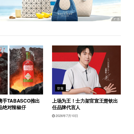
饮食
手TABASCO推出
上场为王！士力架官宣王楚钦出
品绝对辣椒仔
任品牌代言人
日
2026年7月10日