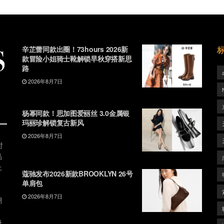
辛芷蕾同款出圈！73hours 2026新
款冒险小姐骑士靴解锁早秋穿搭新思
路
2026年8月7日
杨幂同款！思加图爱丽丝 3.0金属银
玛丽珍解锁复古新风
2026年8月7日
时
品
上
蔻驰发布2026新款BROOKLYN 26号
单肩包
2026年8月7日
潮
、
每