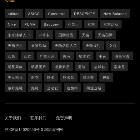
adidas
ASICS
Converse
DESCENTE
New Balance
Nike
PUMA
Saucony
亚瑟士
京东
京东活动
京东活动入口
冲锋衣
国潮新品
天猫
天猫国际
天猫折扣
天猫活动
天猫活动入口
天猫福利
女包
女装
女鞋
广告大片
彪马
徒步鞋
手表
明星写真
明星同款
明星图片
潮牌新品
男装
篮球鞋
索康尼
美女图片
耐克
联名
联名款
联名鞋
腕表
越野跑鞋
跑鞋
运动鞋
迪桑特
阿迪达斯
关于我们
联系我们
免责声明
冀ICP备14020956号-3
潮流情报网