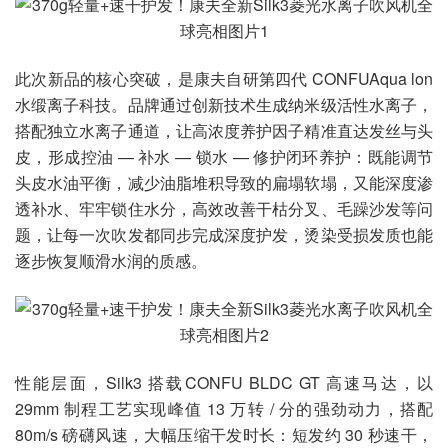
此次新品的核心突破，是康夫自研第四代 CONFUAqua lon
水缎离子科技。品牌通过创新技术生成纳米级活性水离子，
搭配独立水离子通道，让高浓度养护因子精准直达发丝与头
皮，形成控油 — 补水 — 锁水 — 修护闭环养护：既能调节
头皮水油平衡，减少油脂堆积导致的扁塌软塌，又能深度渗
透补水、牢牢锁住水分，高效改善干枯分叉、毛躁沙发等问
题，让每一次吹发都同步完成深度护发，烫染受损发质也能
逐步恢复顺滑水润的质感。
性能层面，Silk3 搭载CONFU BLDC GT 高速马达，以
29mm 制程工艺实现峰值 13 万转 / 分的强劲动力，搭配
80m/s 磅礴风速，大幅压缩干发时长：短发约 30 秒速干，