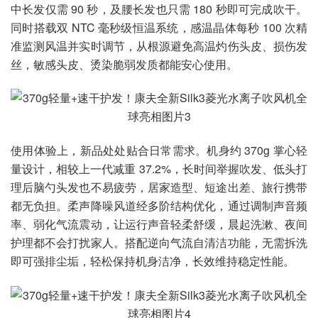
中长发仅需 90 秒，及腰长发也只需 180 秒即可完成吹干。
同时搭载双 NTC 毫秒级恒温系统，感温晶体每秒 100 次精
准监测风温并实时调节，从根源避免高温灼伤头皮、损伤发
丝，敏感头皮、烫染脆弱发质都能安心使用。
使用体验上，新品处处贴合日常需求。机身约 370g 掌心轻
量设计，相较上一代减重 37.2%，长时间举握吹发、低头打
理后脑勺头发也不易疲劳，居家造型、短途出差、旅行携带
都无负担。柔声降噪风道经多阶结构优化，通过调制声音频
率、弱化气流震动，让运行声音轻柔舒缓，晨起洗漱、夜间
护理都不会打扰家人。搭配逆向气流自清洁功能，无需拆洗
即可强排尘垢，轻松保持机身洁净，长效维持稳定性能。