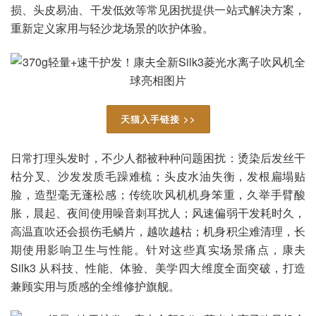
损、头皮易油、干发低效等常见困扰提供一站式解决方案，
重新定义家用与轻沙龙场景的吹护体验。
天猫入手链接 >>
日常打理头发时，不少人都被种种问题困扰：烫染后发丝干
枯分叉、沙发发质毛躁难梳；头皮水油失衡，发根扁塌贴
脸，造型毫无蓬松感；传统吹风机机身笨重，久举手臂酸
胀，晨起、夜间使用噪音刺耳扰人；风速偏弱干发耗时久，
高温直吹还会损伤毛鳞片，越吹越枯；机身积尘难清理，长
期使用影响卫生与性能。针对这些真实场景痛点，康夫
Silk3 从科技、性能、体验、美学四大维度全面突破，打造
兼顾实用与质感的全维修护旗舰。