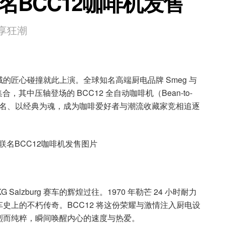
he联名BCC12咖啡机发售
享狂潮
的匠心碰撞就此上演。全球知名高端厨电品牌 Smeg 与
，其中压轴登场的 BCC12 全自动咖啡机（Bean-to-
urg），以限量之名、以经典为魂，成为咖啡爱好者与潮流收藏家竞相追逐
 Salzburg 赛车的辉煌过往。1970 年勒芒 24 小时耐力
史上的不朽传奇。BCC12 将这份荣耀与激情注入厨电设
烈而纯粹，瞬间唤醒内心的速度与热爱。