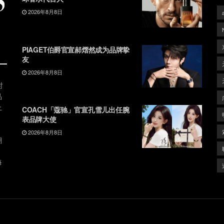
2026年8月8日
PIAGET伯爵官宣郝熠然成为品牌挚
友
2026年8月8日
时
品
上
COACH「蔻驰」官宣孔雪儿出任腕
表品牌大使
2026年8月8日
潮
、
每