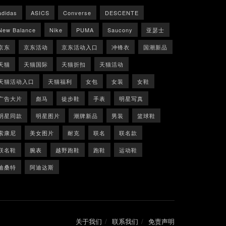
adidas
ASICS
Converse
DESCENTE
New Balance
Nike
PUMA
Saucony
亚瑟士
京东
京东活动
京东活动入口
冲锋衣
国潮新品
天猫
天猫国际
天猫折扣
天猫活动
天猫活动入口
天猫福利
女包
女装
女鞋
广告大片
彪马
徒步鞋
手表
明星写真
明星同款
明星图片
潮牌新品
男装
篮球鞋
索康尼
美女图片
耐克
联名
联名款
联名鞋
腕表
越野跑鞋
跑鞋
运动鞋
迪桑特
阿迪达斯
关于我们
联系我们
免责声明