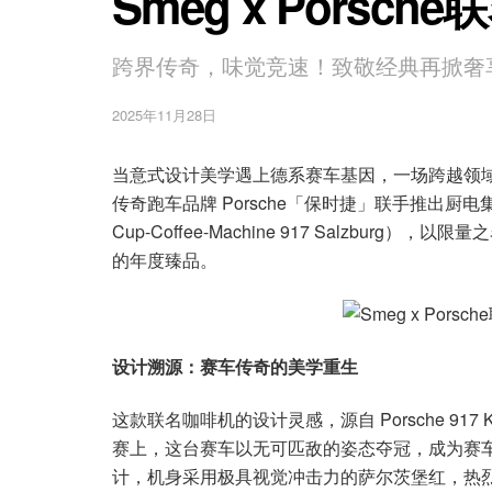
Smeg x Porsc
跨界传奇，味觉竞速！致敬经典再掀奢
2025年11月28日
当意式设计美学遇上德系赛车基因，一场跨越领域
传奇跑车品牌 Porsche「保时捷」联手推出厨电集合
Cup-Coffee-Machine 917 Salzb
的年度臻品。
设计溯源：赛车传奇的美学重生
这款联名咖啡机的设计灵感，源自 Porsche 917 KG
赛上，这台赛车以无可匹敌的姿态夺冠，成为赛车
计，机身采用极具视觉冲击力的萨尔茨堡红，热