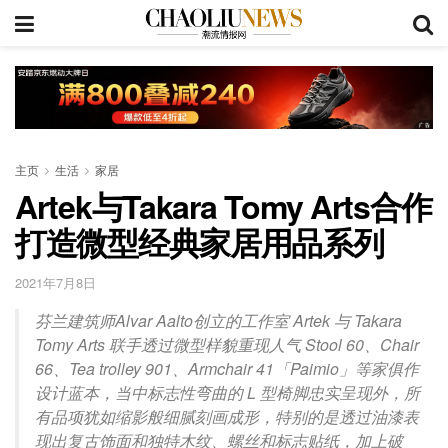
主页
生活
家居
Artek与Takara Tomy Arts合作
打造微型经典家居用品系列
2021年7月8日
芬兰建筑师Alvar Aalto创立的工作室 Artek 与 Takara
Tomy Arts 联手透过微型样貌重现人气 Stool 60、Chair
66、Tea trolley 901、Armchair 41「Paimio」等家俱作
设计蓝本，当中标志性弯曲的 L 型椅脚忠实呈现外，所
有品项犹如缩影般细腻刻画成形，特别的是透过油漆表
现出复古饰面和独特木纹、螺丝和标志贴纸，加上破