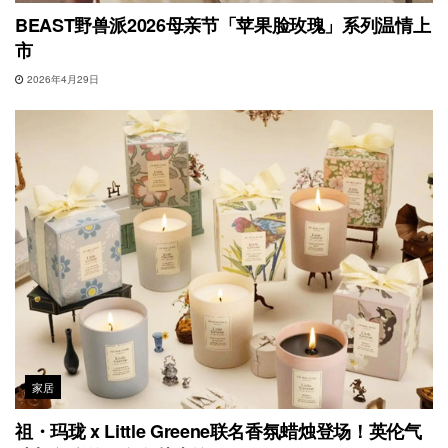
BEAST野兽派2026母亲节「苹果脸玫瑰」系列温情上
市
2026年4月29日
家居
祖・玛珑 x Little Greene联名香氛蜡烛登场！英伦气