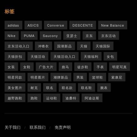
标签
adidas
ASICS
Converse
DESCENTE
New Balance
Nike
PUMA
Saucony
亚瑟士
京东
京东活动
京东活动入口
冲锋衣
国潮新品
天猫
天猫国际
天猫折扣
天猫活动
天猫活动入口
天猫福利
女包
女装
女鞋
广告大片
彪马
徒步鞋
手表
明星写真
明星同款
明星图片
潮牌新品
男装
篮球鞋
索康尼
美女图片
耐克
联名
联名款
联名鞋
腕表
越野跑鞋
跑鞋
运动鞋
迪桑特
阿迪达斯
关于我们
联系我们
免责声明