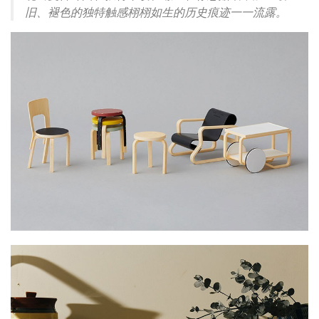
旧、褪色的独特触感栩栩如生的历史痕迹一一流露。