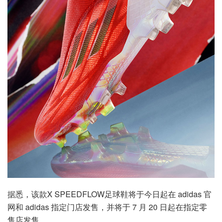
据悉，该款X SPEEDFLOW足球鞋将于今日起在 adidas 官
网和 adidas 指定门店发售，并将于 7 月 20 日起在指定零
售店发售。