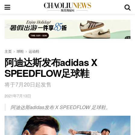
主页
球鞋
运动鞋
阿迪达斯发布adidas X
SPEEDFLOW足球鞋
将于7月20日起发售
2021年7月13日
阿迪达斯adidas发布 X SPEEDFLOW 足球鞋。