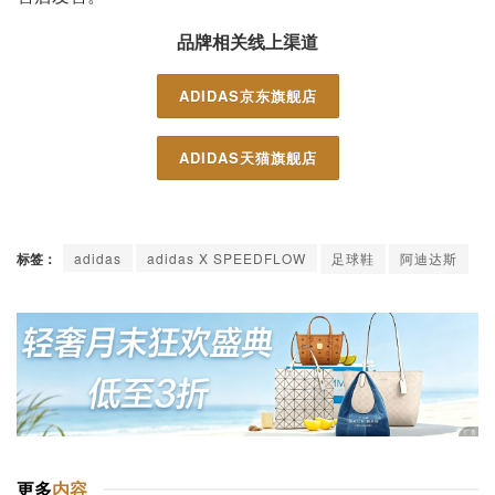
品牌相关线上渠道
ADIDAS京东旗舰店
ADIDAS天猫旗舰店
标签：
adidas
adidas X SPEEDFLOW
足球鞋
阿迪达斯
更多
内容