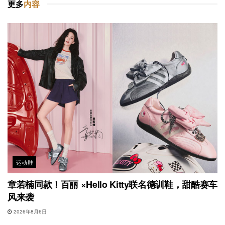
更多
内容
运动鞋
章若楠同款！百丽 ×Hello Kitty联名德训鞋，甜酷赛车
风来袭
2026年8月6日