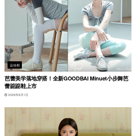
运动鞋
芭蕾美学落地穿搭！全新GOODBAI Minuet小步舞芭
蕾踮踮鞋上市
2026年8月1日