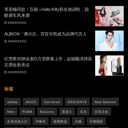
章若楠同款！百丽 ×Hello Kitty联名德训鞋，甜
酷赛车风来袭
2026年8月6日
ALBION「澳尔滨」官宣许凯成为品牌代言人
2026年8月5日
纪梵希2026全新G方管唇膏上市，赵丽颖演绎高
定唇妆新表达
2026年8月5日
标签
adidas
ASICS
Converse
DESCENTE
New Balance
Nike
PUMA
Saucony
亚瑟士
京东
京东活动
京东活动入口
冲锋衣
国潮新品
天猫
天猫国际