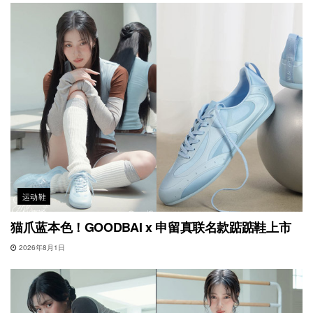
运动鞋
猫爪蓝本色！GOODBAI x 申留真联名款踮踮鞋上市
2026年8月1日