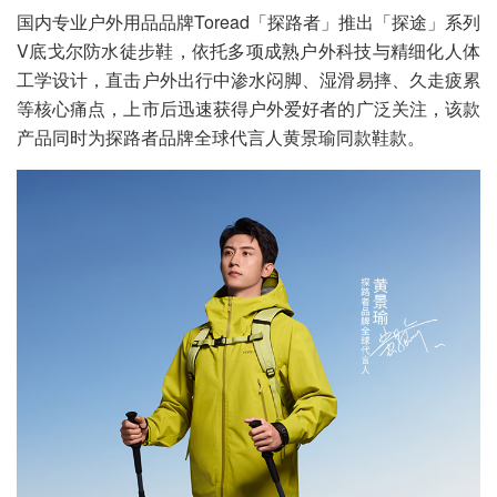
国内专业户外用品品牌Toread「探路者」推出「探途」系列
V底戈尔防水徒步鞋，依托多项成熟户外科技与精细化人体
工学设计，直击户外出行中渗水闷脚、湿滑易摔、久走疲累
等核心痛点，上市后迅速获得户外爱好者的广泛关注，该款
产品同时为探路者品牌全球代言人黄景瑜同款鞋款。