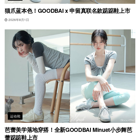
猫爪蓝本色！GOODBAI x 申留真联名款踮踮鞋上市
2026年8月1日
运动鞋
芭蕾美学落地穿搭！全新GOODBAI Minuet小步舞芭
蕾踮踮鞋上市