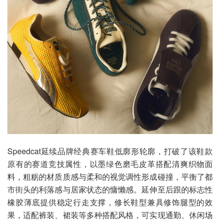
Speedcat延续品牌经典赛车鞋低廓形轮廓，打破了该鞋款
原有的赛道竞技属性，以墨绿色磨毛皮革搭配清爽织物面
料，粗粝的材质质感与柔和的视觉调性形成碰撞，平衡了都
市街头的利落感与居家状态的慵懒感。延伸至后跟的标志性
橡胶薄底提供稳定行走支撑，修长鞋型兼具修饰腿型的效
果，适配裤装、裙装等多种搭配风格，可实现通勤、休闲场