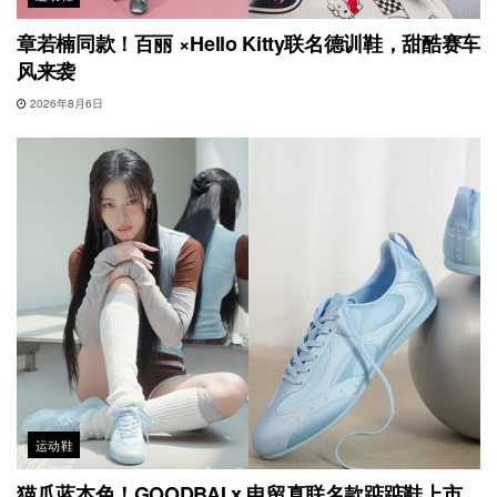
章若楠同款！百丽 ×Hello Kitty联名德训鞋，甜酷赛车
风来袭
2026年8月6日
运动鞋
猫爪蓝本色！GOODBAI x 申留真联名款踮踮鞋上市