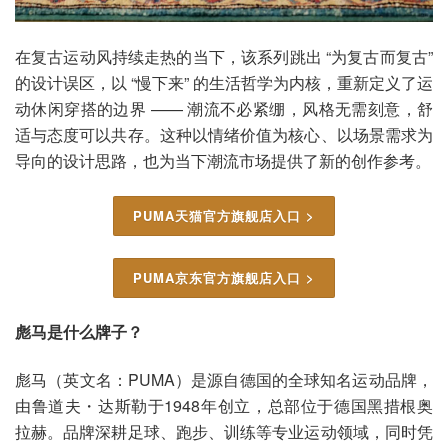
在复古运动风持续走热的当下，该系列跳出 “为复古而复古”
的设计误区，以 “慢下来” 的生活哲学为内核，重新定义了运
动休闲穿搭的边界 —— 潮流不必紧绷，风格无需刻意，舒
适与态度可以共存。这种以情绪价值为核心、以场景需求为
导向的设计思路，也为当下潮流市场提供了新的创作参考。
PUMA天猫官方旗舰店入口 >
PUMA京东官方旗舰店入口 >
彪马是什么牌子？
彪马（英文名：PUMA）是源自德国的全球知名运动品牌，
由鲁道夫・达斯勒于1948年创立，总部位于德国黑措根奥
拉赫。品牌深耕足球、跑步、训练等专业运动领域，同时凭