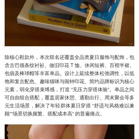
除核心鞋款外，本次联名还覆盖全品类夏日服饰与配饰，包
含古巴领条纹衬衫、做旧印花 T 恤、休闲短裤、百褶半裙、
包袋及棒球帽等丰富单品。设计上延续整体松弛调性，以低
饱和复古配色、趣味猫咪与闹钟印花、简约品牌标识为核心
元素，弱化穿搭束缚感，打造 “无压力穿搭体验”。单品之间
可自由组合搭配，覆盖居家休憩、通勤出行、周末聚会等多
元生活场景，解决了年轻群体夏日穿搭 “舒适与风格难以兼
顾”“场景切换频繁、搭配成本高” 的普遍痛点。