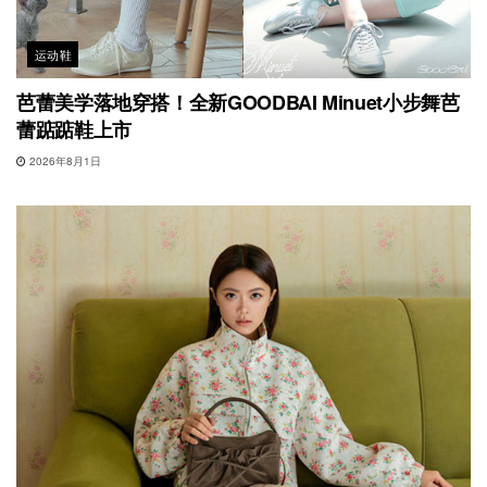
运动鞋
芭蕾美学落地穿搭！全新GOODBAI Minuet小步舞芭
蕾踮踮鞋上市
2026年8月1日