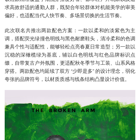
求高效舒适的通勤人群，既契合年轻群体对机能美学的审美
偏好，也适配当代人快节奏、多场景切换的生活节奏。
此次联名共推出两款配色方案：一款以柔和的淡紫色为主
调，搭配荧光绿撞色明线与黑色耐磨鞋头，清冷柔和的色调
兼具个性与适配性，能够轻松点亮春夏日常造型；另一款以
沉稳的深橄榄绿为基底，辅以白色明线与红色品牌标识点
缀，自带复古户外氛围，更适配秋冬季节与工装、山系风格
穿搭。两款配色均延续了双方 “少即是多” 的设计理念，弱化
夸张的品牌符号，以材质质感与线条结构凸显设计价值。