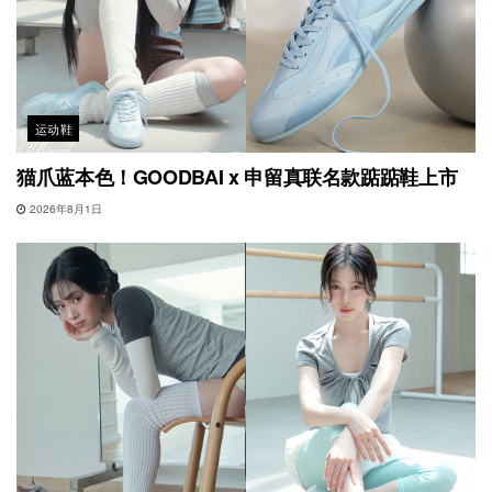
运动鞋
猫爪蓝本色！GOODBAI x 申留真联名款踮踮鞋上市
2026年8月1日