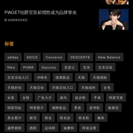
PIAGET伯爵官宣郝熠然成为品牌挚友
2026年8月8日
标签
adidas
ASICS
Converse
DESCENTE
New Balance
Nike
PUMA
Saucony
亚瑟士
京东
京东活动
京东活动入口
冲锋衣
国潮新品
天猫
天猫国际
天猫折扣
天猫活动
天猫活动入口
天猫福利
女包
女装
女鞋
广告大片
彪马
徒步鞋
手表
明星写真
明星同款
明星图片
潮牌新品
男装
篮球鞋
索康尼
美女图片
耐克
联名
联名款
联名鞋
腕表
越野跑鞋
跑鞋
运动鞋
迪桑特
阿迪达斯