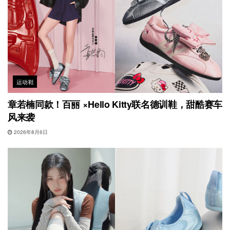
运动鞋
章若楠同款！百丽 ×Hello Kitty联名德训鞋，甜酷赛车
风来袭
2026年8月6日