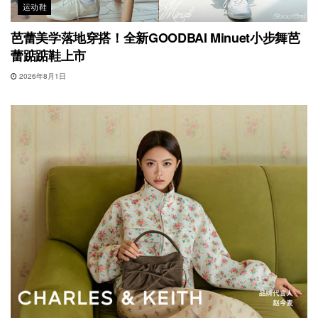
运动鞋
芭蕾美学落地穿搭！全新GOODBAI Minuet小步舞芭
蕾踮踮鞋上市
2026年8月1日