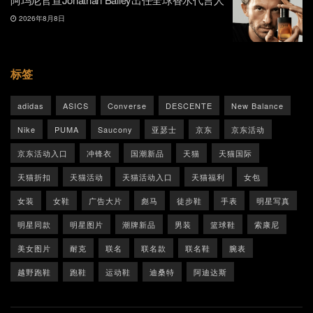
2026年8月8日
标签
adidas
ASICS
Converse
DESCENTE
New Balance
Nike
PUMA
Saucony
亚瑟士
京东
京东活动
京东活动入口
冲锋衣
国潮新品
天猫
天猫国际
天猫折扣
天猫活动
天猫活动入口
天猫福利
女包
女装
女鞋
广告大片
彪马
徒步鞋
手表
明星写真
明星同款
明星图片
潮牌新品
男装
篮球鞋
索康尼
美女图片
耐克
联名
联名款
联名鞋
腕表
越野跑鞋
跑鞋
运动鞋
迪桑特
阿迪达斯