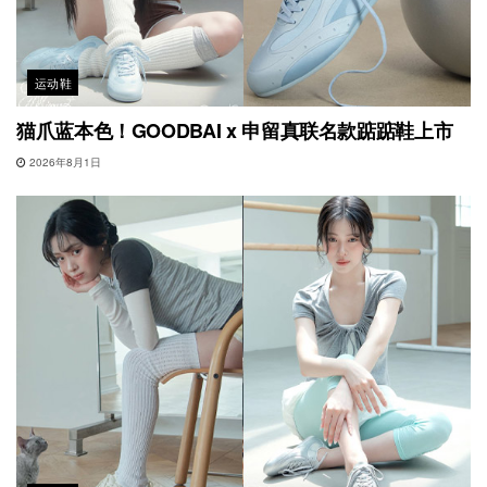
运动鞋
猫爪蓝本色！GOODBAI x 申留真联名款踮踮鞋上市
2026年8月1日