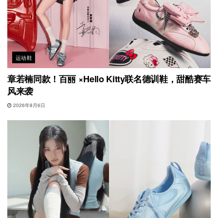
运动鞋
章若楠同款！百丽 ×Hello Kitty联名德训鞋，甜酷赛车
风来袭
2026年8月6日