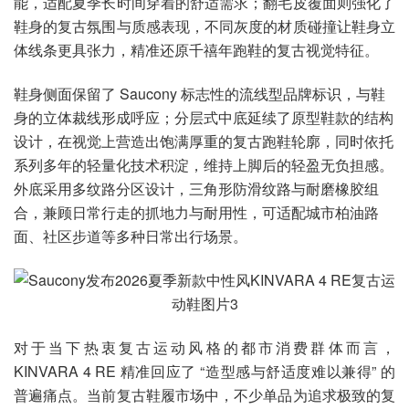
能，适配夏季长时间穿着的舒适需求；翻毛皮覆面则强化了
鞋身的复古氛围与质感表现，不同灰度的材质碰撞让鞋身立
体线条更具张力，精准还原千禧年跑鞋的复古视觉特征。
鞋身侧面保留了 Saucony 标志性的流线型品牌标识，与鞋
身的立体裁线形成呼应；分层式中底延续了原型鞋款的结构
设计，在视觉上营造出饱满厚重的复古跑鞋轮廓，同时依托
系列多年的轻量化技术积淀，维持上脚后的轻盈无负担感。
外底采用多纹路分区设计，三角形防滑纹路与耐磨橡胶组
合，兼顾日常行走的抓地力与耐用性，可适配城市柏油路
面、社区步道等多种日常出行场景。
对于当下热衷复古运动风格的都市消费群体而言，
KINVARA 4 RE 精准回应了 “造型感与舒适度难以兼得” 的
普遍痛点。当前复古鞋履市场中，不少单品为追求极致的复