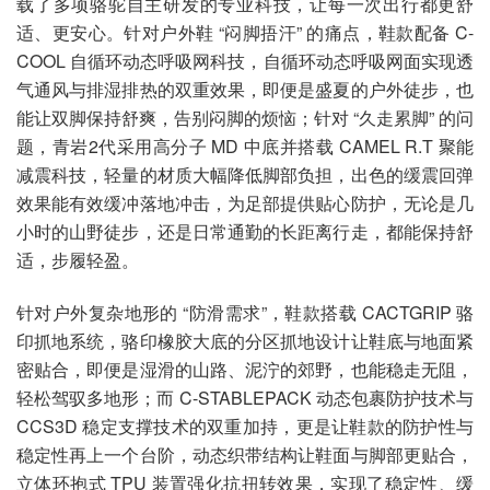
载了多项骆驼自主研发的专业科技，让每一次出行都更舒
适、更安心。针对户外鞋 “闷脚捂汗” 的痛点，鞋款配备 C-
COOL 自循环动态呼吸网科技，自循环动态呼吸网面实现透
气通风与排湿排热的双重效果，即便是盛夏的户外徒步，也
能让双脚保持舒爽，告别闷脚的烦恼；针对 “久走累脚” 的问
题，青岩2代采用高分子 MD 中底并搭载 CAMEL R.T 聚能
减震科技，轻量的材质大幅降低脚部负担，出色的缓震回弹
效果能有效缓冲落地冲击，为足部提供贴心防护，无论是几
小时的山野徒步，还是日常通勤的长距离行走，都能保持舒
适，步履轻盈。
针对户外复杂地形的 “防滑需求”，鞋款搭载 CACTGRIP 骆
印抓地系统，骆印橡胶大底的分区抓地设计让鞋底与地面紧
密贴合，即便是湿滑的山路、泥泞的郊野，也能稳走无阻，
轻松驾驭多地形；而 C-STABLEPACK 动态包裹防护技术与
CCS3D 稳定支撑技术的双重加持，更是让鞋款的防护性与
稳定性再上一个台阶，动态织带结构让鞋面与脚部更贴合，
立体环抱式 TPU 装置强化抗扭转效果，实现了稳定性、缓