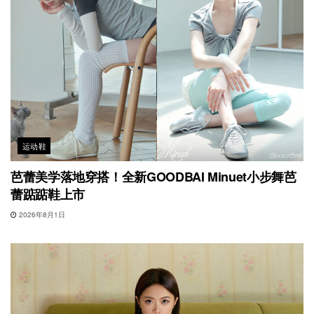
运动鞋
芭蕾美学落地穿搭！全新GOODBAI Minuet小步舞芭
蕾踮踮鞋上市
2026年8月1日