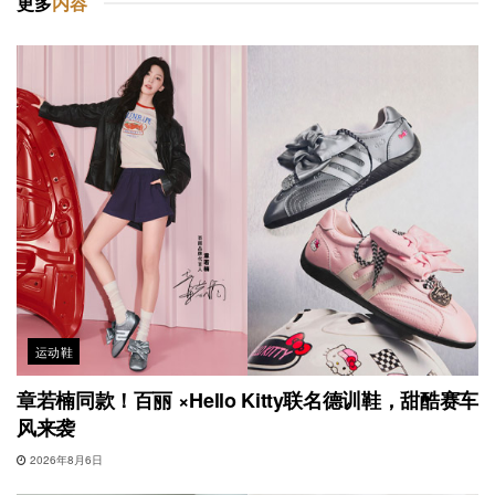
更多
内容
运动鞋
章若楠同款！百丽 ×Hello Kitty联名德训鞋，甜酷赛车
风来袭
2026年8月6日