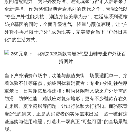
景的适配能力，为户外爱好者、潮流玩家与都市人群带来了
全新选择。作为骆驼经典青岩系列的迭代之作，青岩2代以
“专业户外性能为核，潮流穿搭美学为形”，在延续系列硬核
防护基因的同时，全面升级透气、轻量与颜值表现，让 “户
外鞋不再局限于户外” 成为现实，完美契合当下 “户外日常
化” 的生活方式。
当下户外消费市场中，功能与颜值失衡、场景适配单一、穿
着体验不佳等痛点，始终困扰着消费者：专业户外鞋往往厚
重笨拙，日常穿搭显得违和；时尚休闲鞋又缺乏户外所需的
防滑、防护性能，难以应对复杂地形；更有不少鞋款存在久
走累脚、夏季闷脚等问题，让出行体验大打折扣。而骆驼青
岩2代的到来，正是从消费者的实际需求出发，逐一破解这
些选购与使用难题，打造出一双真正 “可盐可甜” 的全场景鞋
履。