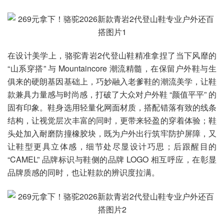
在设计美学上，骆驼青岩2代登山鞋精准拿捏了当下风靡的
“山系穿搭” 与 Mountaincore 潮流精髓，在保留户外鞋与生
俱来的硬朗基因基础上，巧妙融入老爹鞋的潮流美学，让鞋
款兼具力量感与时尚感，打破了大众对户外鞋 “颜值平平” 的
固有印象。鞋身选用轻量化网面材质，搭配错落有致的线条
结构，让视觉层次丰富的同时，更带来轻盈的穿着体验；鞋
头处加入耐磨防撞橡胶块，既为户外出行筑牢防护屏障，又
让鞋型更具立体感，细节处尽显设计巧思；后跟醒目的
“CAMEL” 品牌标识与鞋侧的品牌 LOGO 相互呼应，在彰显
品牌质感的同时，也让鞋款的辨识度拉满。