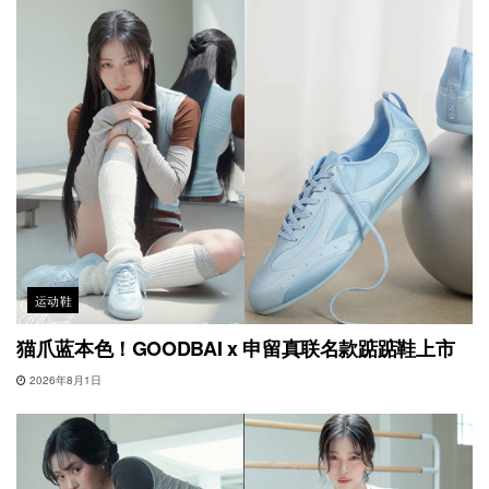
运动鞋
猫爪蓝本色！GOODBAI x 申留真联名款踮踮鞋上市
2026年8月1日