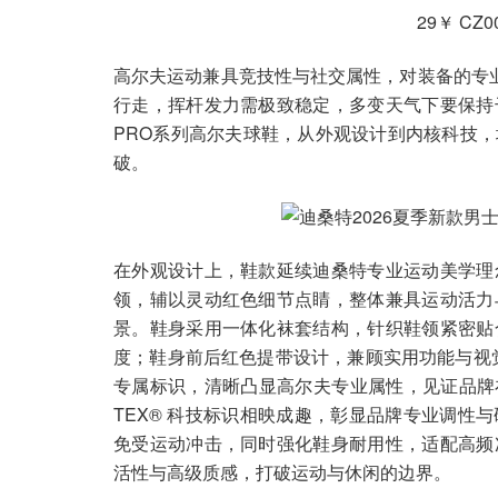
29￥ CZ0
高尔夫运动兼具竞技性与社交属性，对装备的专业
行走，挥杆发力需极致稳定，多变天气下要保持
PRO系列高尔夫球鞋，从外观设计到内核科技
破。
在外观设计上，鞋款延续迪桑特专业运动美学理
领，辅以灵动红色细节点睛，整体兼具运动活力
景。鞋身采用一体化袜套结构，针织鞋领紧密贴
度；鞋身前后红色提带设计，兼顾实用功能与视觉亮点
专属标识，清晰凸显高尔夫专业属性，见证品牌在该
TEX® 科技标识相映成趣，彰显品牌专业调性
免受运动冲击，同时强化鞋身耐用性，适配高频
活性与高级质感，打破运动与休闲的边界。