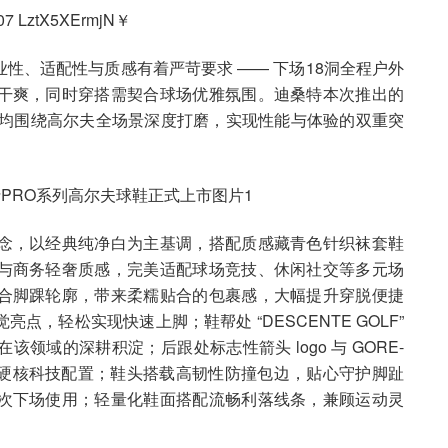
07 LztX5XErmjN￥
性、适配性与质感有着严苛要求 —— 下场18洞全程户外
干爽，同时穿搭需契合球场优雅氛围。迪桑特本次推出的
，均围绕高尔夫全场景深度打磨，实现性能与体验的双重突
念，以经典纯净白为主基调，搭配质感藏青色针织袜套鞋
与商务轻奢质感，完美适配球场竞技、休闲社交等多元场
合脚踝轮廓，带来柔糯贴合的包裹感，大幅提升穿脱便捷
，轻松实现快速上脚；鞋帮处 “DESCENTE GOLF”
领域的深耕积淀；后跟处标志性箭头 logo 与 GORE-
与硬核科技配置；鞋头搭载高韧性防撞包边，贴心守护脚趾
次下场使用；轻量化鞋面搭配流畅利落线条，兼顾运动灵