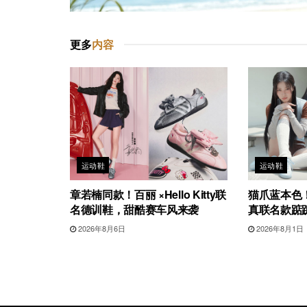
更多
内容
运动鞋
运动鞋
章若楠同款！百丽 ×Hello Kitty联
猫爪蓝本色！G
名德训鞋，甜酷赛车风来袭
真联名款踮
2026年8月6日
2026年8月1日