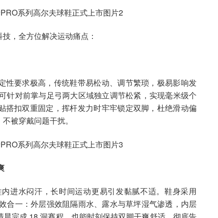
科技，全方位解决运动痛点：
定性要求极高，传统鞋带易松动、调节繁琐，极易影响发
m 旋钮，可针对前掌与足弓两大区域独立调节松紧，实现毫米级个
贴搭扣双重固定，挥杆发力时牢牢锁定双脚，杜绝滑动偏
，不被穿戴问题干扰。
爽
鞋内进水闷汗，长时间运动更易引发黏腻不适。鞋身采用
 透气双效合一：外层强效阻隔雨水、露水与草坪湿气渗透，内层
晨完成 18 洞赛程，也能时刻保持双脚干爽舒适，彻底告