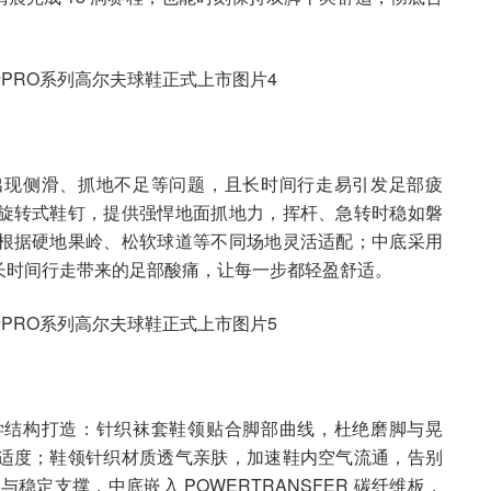
出现侧滑、抓地不足等问题，且长时间行走易引发足部疲
旋转式鞋钉，提供强悍地面抓地力，挥杆、急转时稳如磐
根据硬地果岭、松软球道等不同场地灵活适配；中底采用
长时间行走带来的足部酸痛，让每一步都轻盈舒适。
学结构打造：针织袜套鞋领贴合脚部曲线，杜绝磨脚与晃
适度；鞋领针织材质透气亲肤，加速鞋内空气流通，告别
与稳定支撑，中底嵌入 POWERTRANSFER 碳纤维板，