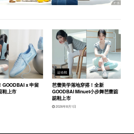
运动鞋
OODBAI x 申留
芭蕾美学落地穿搭！全新
踮鞋上市
GOODBAI Minuet小步舞芭蕾踮
踮鞋上市
2026年8月1日