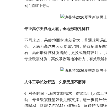
别 “湿脚” 困扰。
专业高尔夫抓地大底，全地形稳扎稳打
不同球道、果岭地面材质差异大，普通球鞋易
劳。大底为高尔夫运动专属定制，搭载多组多向
石；高耐磨橡胶材质搭配可更换式鞋钉设计，可
专业缓震材质，高效吸收落地冲击力，有效缓解
人体工学长效舒适，久穿无压不磨脚
针对长时间下场的穿戴需求，鞋款采用人体工
动；专业缓震鞋垫强化足部支撑，进一步提升舒
闷脚感；搭配 Z-FOAM 中底泡棉，兼顾舒适回弹