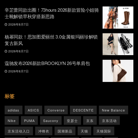
辛芷蕾同款出圈！73hours 2026新款冒险小姐骑
士靴解锁早秋穿搭新思路
2026年8月7日
杨幂同款！思加图爱丽丝 3.0金属银玛丽珍解锁
复古新风
2026年8月7日
蔻驰发布2026新款BROOKLYN 26号单肩包
2026年8月7日
标签
adidas
ASICS
Converse
DESCENTE
New Balance
Nike
PUMA
Saucony
亚瑟士
京东
京东活动
京东活动入口
冲锋衣
国潮新品
天猫
天猫国际