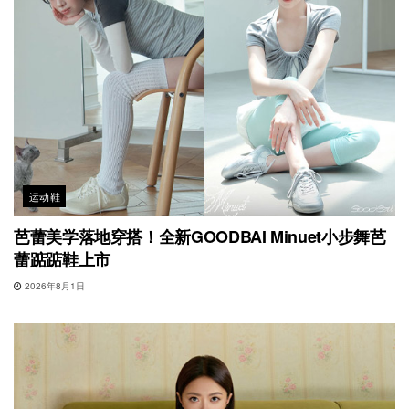
运动鞋
芭蕾美学落地穿搭！全新GOODBAI Minuet小步舞芭
蕾踮踮鞋上市
2026年8月1日