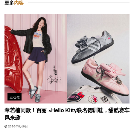
更多
内容
运动鞋
章若楠同款！百丽 ×Hello Kitty联名德训鞋，甜酷赛车
风来袭
2026年8月6日