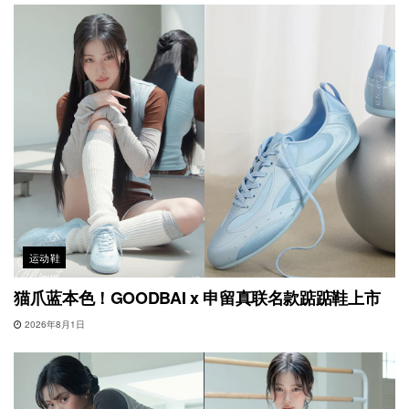
运动鞋
猫爪蓝本色！GOODBAI x 申留真联名款踮踮鞋上市
2026年8月1日